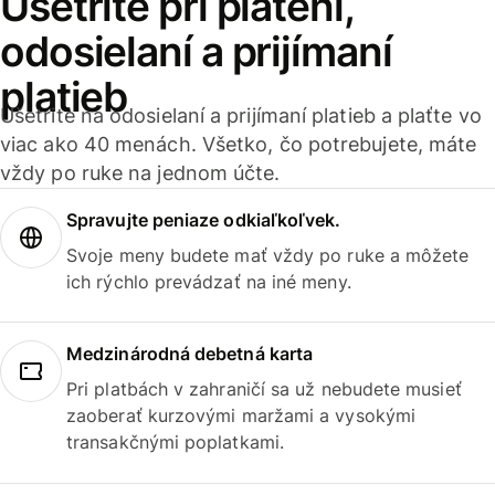
Ušetrite pri platení,
odosielaní a prijímaní
platieb
Ušetrite na odosielaní a prijímaní platieb a plaťte vo
viac ako 40 menách. Všetko, čo potrebujete, máte
vždy po ruke na jednom účte.
Spravujte peniaze odkiaľkoľvek.
Svoje meny budete mať vždy po ruke a môžete
ich rýchlo prevádzať na iné meny.
Medzinárodná debetná karta
Pri platbách v zahraničí sa už nebudete musieť
zaoberať kurzovými maržami a vysokými
transakčnými poplatkami.