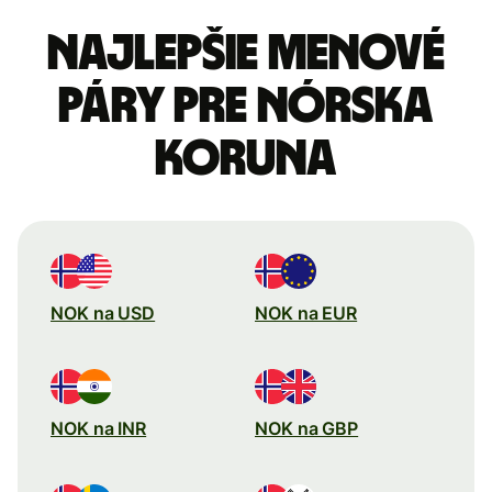
Najlepšie menové
páry pre Nórska
koruna
NOK na USD
NOK na EUR
NOK na INR
NOK na GBP