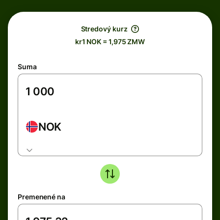
Stredový kurz
kr1 NOK = 1,975 ZMW
Suma
NOK
Premenené na