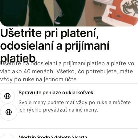
Ušetrite pri platení,
odosielaní a prijímaní
platieb
Ušetrite na odosielaní a prijímaní platieb a plaťte vo
viac ako 40 menách. Všetko, čo potrebujete, máte
vždy po ruke na jednom účte.
Spravujte peniaze odkiaľkoľvek.
Svoje meny budete mať vždy po ruke a môžete
ich rýchlo prevádzať na iné meny.
Medzinárodná debetná karta