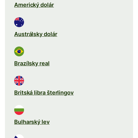
Americký dolár
Austrálsky dolár
Brazílsky real
Britská libra šterlingov
Bulharský lev