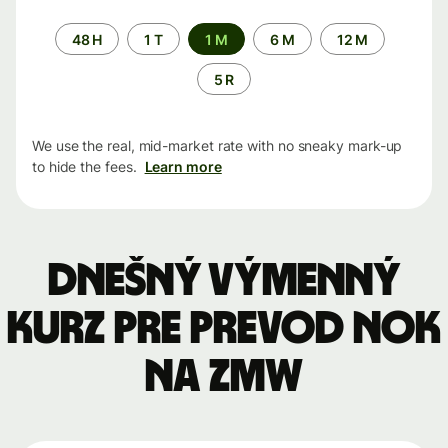
Time
48 H
1 T
1 M
6 M
12 M
period
5 R
We use the real, mid-market rate with no sneaky mark-up
to hide the fees.
Learn more
Dnešný výmenný
kurz pre prevod NOK
na ZMW