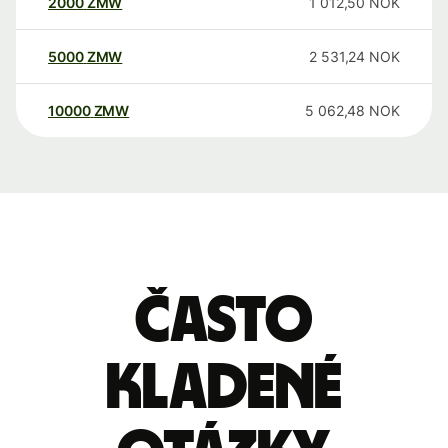
2000
ZMW
1 012,50
NOK
5000
ZMW
2 531,24
NOK
10000
ZMW
5 062,48
NOK
Často
kladené