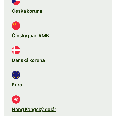
Česká koruna
Čínsky jüan RMB
Dánská koruna
Euro
Hong Kongský dolár