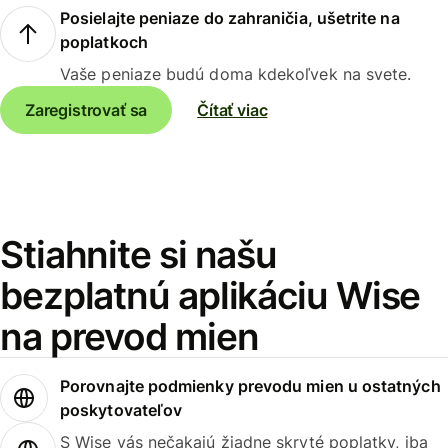
Posielajte peniaze do zahraničia, ušetrite na
poplatkoch
Vaše peniaze budú doma kdekoľvek na svete.
Zaregistrovať sa
Čítať viac
Stiahnite si našu
bezplatnú aplikáciu Wise
na prevod mien
Porovnajte podmienky prevodu mien u ostatných
poskytovateľov
S Wise vás nečakajú žiadne skryté poplatky, iba