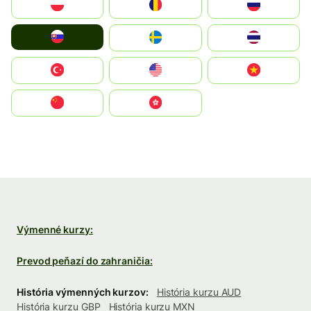
Polska
România
Россия
Slovensko
Ruoŧŧa
ไทย
Türkiye
United States
Vietnam
中国
中國香港特別行政區
Výmenné kurzy:
Prevod peňazí do zahraničia:
História výmenných kurzov:
História kurzu AUD
História kurzu GBP
História kurzu MXN