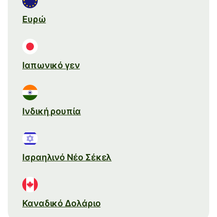
Ευρώ
Ιαπωνικό γεν
Ινδική ρουπία
Ισραηλινό Νέο Σέκελ
Καναδικό Δολάριο