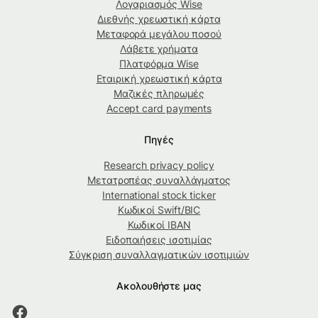
Λογαριασμός Wise
Διεθνής χρεωστική κάρτα
Μεταφορά μεγάλου ποσού
Λάβετε χρήματα
Πλατφόρμα Wise
Εταιρική χρεωστική κάρτα
Μαζικές πληρωμές
Accept card payments
Πηγές
Research privacy policy
Μετατροπέας συναλλάγματος
International stock ticker
Κωδικοί Swift/BIC
Κωδικοί IBAN
Ειδοποιήσεις ισοτιμίας
Σύγκριση συναλλαγματικών ισοτιμιών
Ακολουθήστε μας