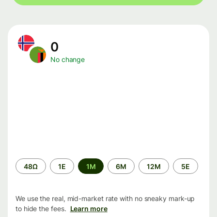
0
No change
Time
48Ω
1Ε
1M
6M
12M
5Ε
period
We use the real, mid-market rate with no sneaky mark-up
to hide the fees.
Learn more