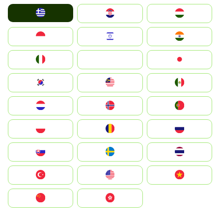
Greece
Hrvatska
Magyarország
Indonesia
Israel
India
Italia
JA
Japan
South Korea
Malay
Mexico
Nederland
Norge
Portugal
Polska
România
Россия
Slovensko
Ruoŧŧa
ไทย
Türkiye
United States
Vietnam
中国
中國香港特別行政區