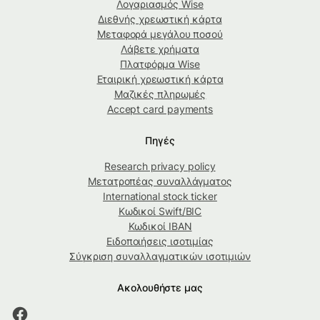
Λογαριασμός Wise
Διεθνής χρεωστική κάρτα
Μεταφορά μεγάλου ποσού
Λάβετε χρήματα
Πλατφόρμα Wise
Εταιρική χρεωστική κάρτα
Μαζικές πληρωμές
Accept card payments
Πηγές
Research privacy policy
Μετατροπέας συναλλάγματος
International stock ticker
Κωδικοί Swift/BIC
Κωδικοί IBAN
Ειδοποιήσεις ισοτιμίας
Σύγκριση συναλλαγματικών ισοτιμιών
Ακολουθήστε μας