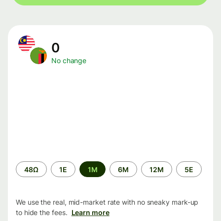
0
No change
Time
48Ω
1Ε
1M
6M
12M
5Ε
period
We use the real, mid-market rate with no sneaky mark-up
to hide the fees.
Learn more