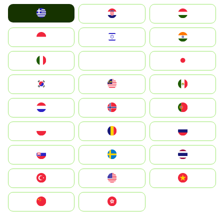
Greece
Hrvatska
Magyarország
Indonesia
Israel
India
Italia
JA
Japan
South Korea
Malay
Mexico
Nederland
Norge
Portugal
Polska
România
Россия
Slovensko
Ruoŧŧa
ไทย
Türkiye
United States
Vietnam
中国
中國香港特別行政區