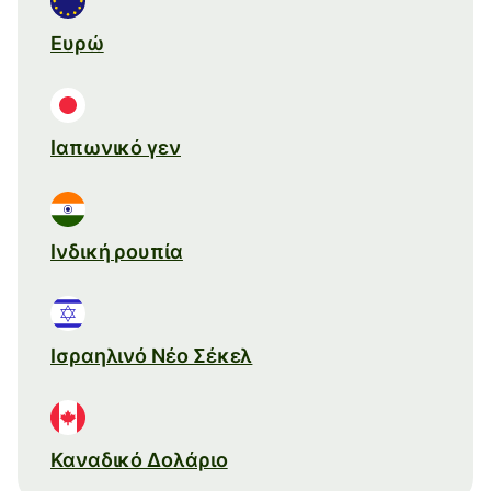
Ευρώ
Ιαπωνικό γεν
Ινδική ρουπία
Ισραηλινό Νέο Σέκελ
Καναδικό Δολάριο