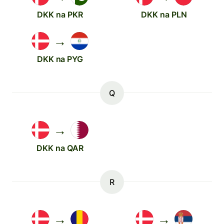
DKK na PKR
DKK na PLN
→
DKK na PYG
Q
→
DKK na QAR
R
→
→