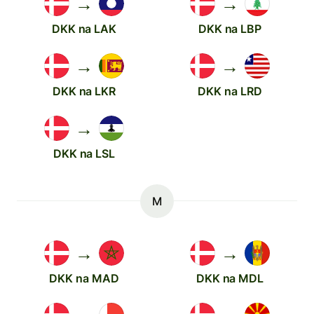
→
→
DKK na LAK
DKK na LBP
→
→
DKK na LKR
DKK na LRD
→
DKK na LSL
M
→
→
DKK na MAD
DKK na MDL