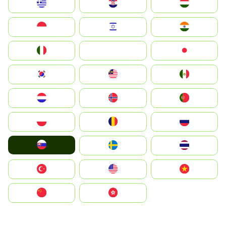
Greece
Hrvatska
Magyarország
Indonesia
Israel
India
Italia
JA
Japan
South Korea
Malay
Mexico
Nederland
Norge
Portugal
Polska
România
Россия
Slovensko
Ruoŧŧa
ไทย
Türkiye
United States
Vietnam
中国
中國香港特別行政區