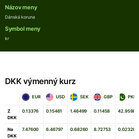
Názov meny
Dánská koruna
Symbol meny
kr
DKK výmenný kurz
EUR
USD
SEK
GBP
PKR
EUR
USD
SEK
GBP
PKR
Z
0.13376
0.15461
1.46499
0.11458
42.95980
DKK
Na
7.47600
6.46797
0.68260
8.72753
0.02328
DKK