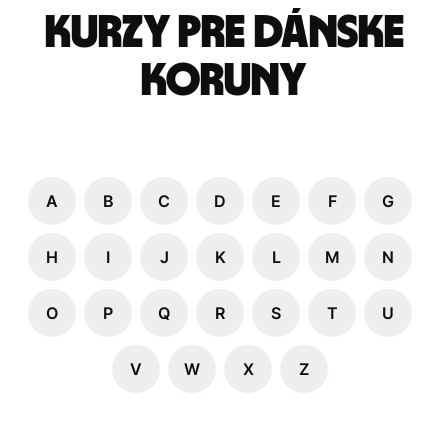
kurzy pre dánske
koruny
A
B
C
D
E
F
G
H
I
J
K
L
M
N
O
P
Q
R
S
T
U
V
W
X
Z