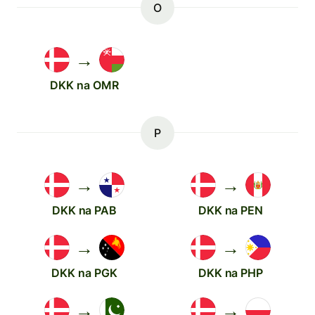
O
→
DKK na OMR
P
→
→
DKK na PAB
DKK na PEN
→
→
DKK na PGK
DKK na PHP
→
→