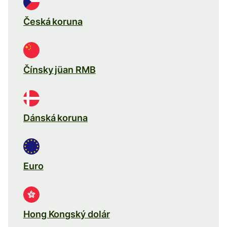
Česká koruna
Čínsky jüan RMB
Dánská koruna
Euro
Hong Kongský dolár