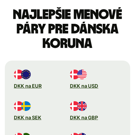
Najlepšie menové
páry pre Dánska
koruna
DKK na EUR
DKK na USD
DKK na SEK
DKK na GBP