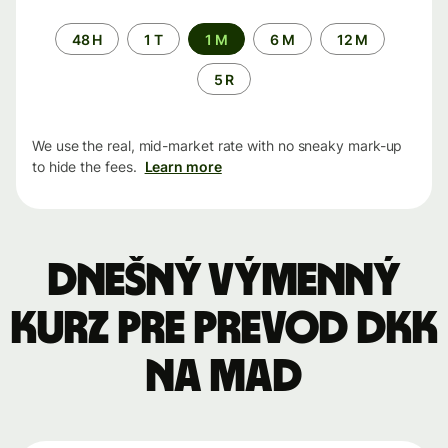
Time
48 H
1 T
1 M
6 M
12 M
period
5 R
We use the real, mid-market rate with no sneaky mark-up
to hide the fees.
Learn more
Dnešný výmenný
kurz pre prevod DKK
na MAD