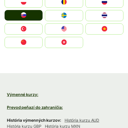
Polska
România
Россия
Slovensko
Ruoŧŧa
ไทย
Türkiye
United States
Vietnam
中国
中國香港特別行政區
Výmenné kurzy:
Prevod peňazí do zahraničia:
História výmenných kurzov:
História kurzu AUD
História kurzu GBP
História kurzu MXN