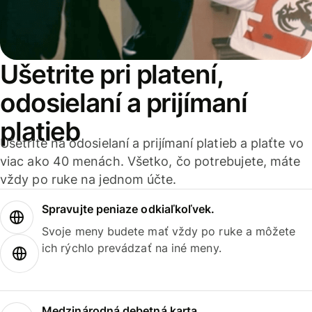
Ušetrite pri platení,
odosielaní a prijímaní
platieb
Ušetrite na odosielaní a prijímaní platieb a plaťte vo
viac ako 40 menách. Všetko, čo potrebujete, máte
vždy po ruke na jednom účte.
Spravujte peniaze odkiaľkoľvek.
Svoje meny budete mať vždy po ruke a môžete
ich rýchlo prevádzať na iné meny.
Medzinárodná debetná karta