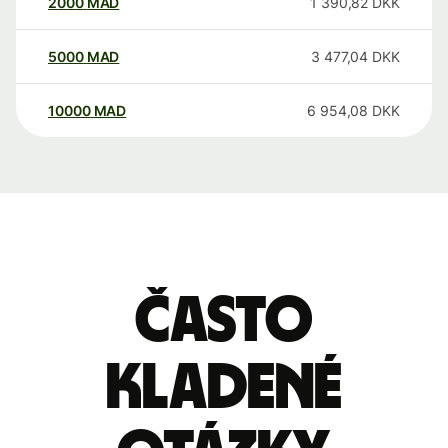
2000
MAD
1 390,82
DKK
5000
MAD
3 477,04
DKK
10000
MAD
6 954,08
DKK
Často
kladené