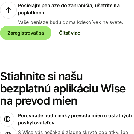
Posielajte peniaze do zahraničia, ušetrite na
poplatkoch
Vaše peniaze budú doma kdekoľvek na svete.
Zaregistrovať sa
Čítať viac
Stiahnite si našu
bezplatnú aplikáciu Wise
na prevod mien
Porovnajte podmienky prevodu mien u ostatných
poskytovateľov
S Wise vás nečakajú žiadne skryté poplatky, iba