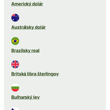
Americký dolár
Austrálsky dolár
Brazílsky real
Britská libra šterlingov
Bulharský lev