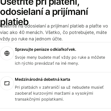
Ušetrite pri platení,
odosielaní a prijímaní
platieb
Ušetrite na odosielaní a prijímaní platieb a plaťte vo
viac ako 40 menách. Všetko, čo potrebujete, máte
vždy po ruke na jednom účte.
Spravujte peniaze odkiaľkoľvek.
Svoje meny budete mať vždy po ruke a môžete
ich rýchlo prevádzať na iné meny.
Medzinárodná debetná karta
Pri platbách v zahraničí sa už nebudete musieť
zaoberať kurzovými maržami a vysokými
transakčnými poplatkami.