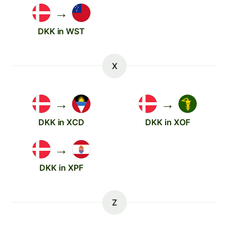
→
DKK in WST
X
→
→
DKK in XCD
DKK in XOF
→
DKK in XPF
Z