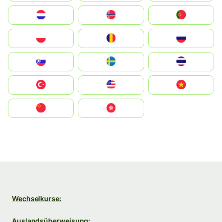
Nederland
Norge
Portugal
Polska
România
Россия
Slovensko
Ruoŧŧa
ไทย
Türkiye
United States
Vietnam
中国
中國香港特別行政區
Wechselkurse:
Auslandsüberweisung: