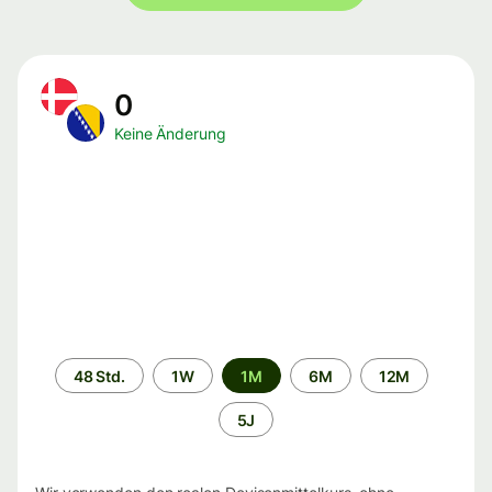
0
Keine Änderung
Zeitraum
48 Std.
1W
1M
6M
12M
5J