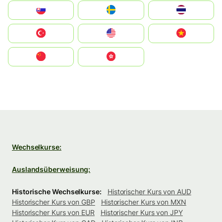
Slovensko
Ruoŧŧa
ไทย
Türkiye
United States
Vietnam
中国
中國香港特別行政區
Wechselkurse:
Auslandsüberweisung:
Historische Wechselkurse:
Historischer Kurs von AUD
Historischer Kurs von GBP
Historischer Kurs von MXN
Historischer Kurs von EUR
Historischer Kurs von JPY