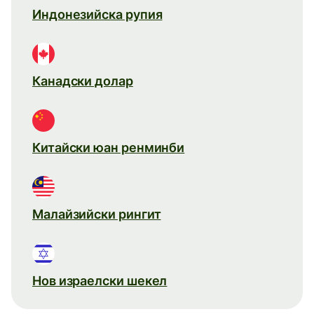
Индонезийска рупия
Канадски долар
Китайски юан ренминби
Малайзийски рингит
Нов израелски шекел