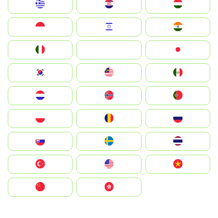
Greece
Hrvatska
Magyarország
Indonesia
Israel
India
Italia
JA
Japan
South Korea
Malay
Mexico
Nederland
Norge
Portugal
Polska
România
Россия
Slovensko
Ruoŧŧa
ไทย
Türkiye
United States
Vietnam
中国
中國香港特別行政區