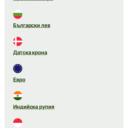
Български лев
Датска крона
Евро
Индийска рупия