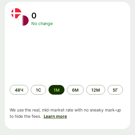
0
No change
Time
48Ч
1С
1М
6М
12М
5Г
period
We use the real, mid-market rate with no sneaky mark-up
to hide the fees.
Learn more