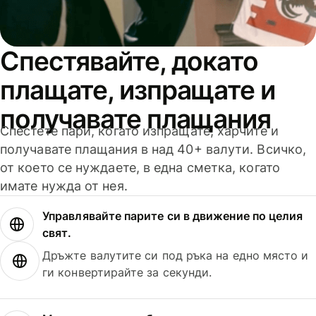
Спестявайте, докато
плащате, изпращате и
получавате плащания
Спестете пари, когато изпращате, харчите и
получавате плащания в над 40+ валути. Всичко,
от което се нуждаете, в една сметка, когато
имате нужда от нея.
Управлявайте парите си в движение по целия
свят.
Дръжте валутите си под ръка на едно място и
ги конвертирайте за секунди.