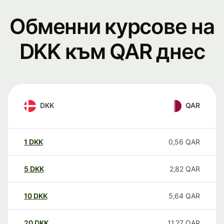
Обменни курсове на
DKK към QAR днес
DKK
QAR
1
DKK
0,56
QAR
5
DKK
2,82
QAR
10
DKK
5,64
QAR
20
DKK
11,27
QAR