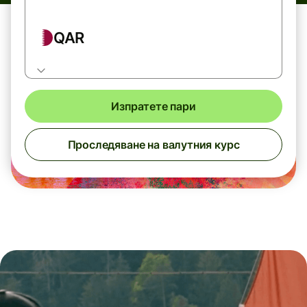
QAR
Изпратете пари
Проследяване на валутния курс