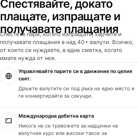
Спестявайте, докато
плащате, изпращате и
получавате плащания
Спестете пари, когато изпращате, харчите и
получавате плащания в над 40+ валути. Всичко,
от което се нуждаете, в една сметка, когато
имате нужда от нея.
Управлявайте парите си в движение по целия
свят.
Дръжте валутите си под ръка на едно място и
ги конвертирайте за секунди.
Международна дебитна карта
Никога не се тревожете за надценки на
валутния курс или високи такси за