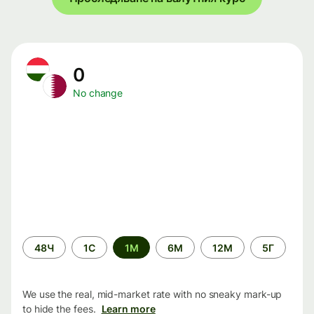
0
No change
Time
48Ч
1С
1М
6М
12М
5Г
period
We use the real, mid-market rate with no sneaky mark-up
to hide the fees.
Learn more