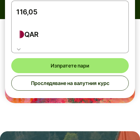
QAR
Изпратете пари
Проследяване на валутния курс