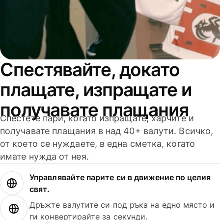
Спестявайте, докато
плащате, изпращате и
получавате плащания
Спестете пари, когато изпращате, харчите и
получавате плащания в над 40+ валути. Всичко,
от което се нуждаете, в една сметка, когато
имате нужда от нея.
Управлявайте парите си в движение по целия
свят.
Дръжте валутите си под ръка на едно място и
ги конвертирайте за секунди.