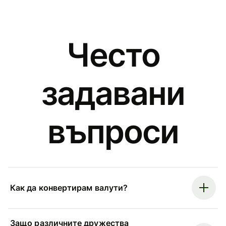
Често
задавани
въпроси
Как да конвертирам валути?
Защо различните дружества