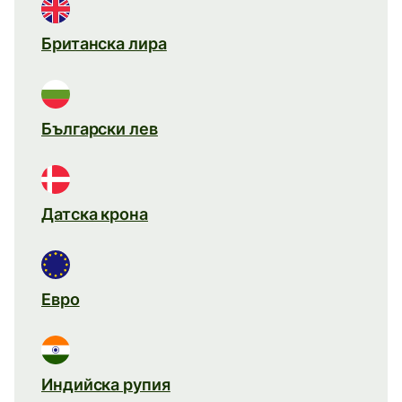
Британска лира
Български лев
Датска крона
Евро
Индийска рупия