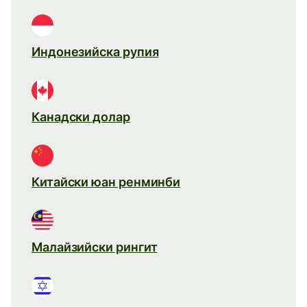
Индонезийска рупия
Канадски долар
Китайски юан ренминби
Малайзийски рингит