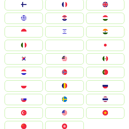
Suomi
France
United Kingdom
Greece
Hrvatska
Magyarország
Indonesia
Israel
India
Italia
JA
Japan
South Korea
Malay
Mexico
Nederland
Norge
Portugal
Polska
România
Россия
Slovensko
Ruoŧŧa
ไทย
Türkiye
United States
Vietnam
中国
中國香港特別行政區