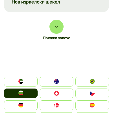
Нов израелски шекел
Покажи повече
الإمارات العربية المتحدة
Australia
Brazil
България
Switzerland
Czechia
Deutschland
Denmark
España