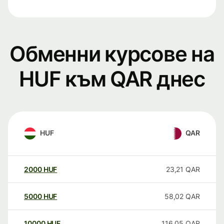
Обменни курсове на
HUF към QAR днес
HUF
QAR
2000
HUF
23,21
QAR
5000
HUF
58,02
QAR
10000
HUF
116,05
QAR