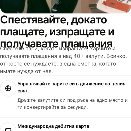
Спестявайте, докато
плащате, изпращате и
получавате плащания
Спестете пари, когато изпращате, харчите и
получавате плащания в над 40+ валути. Всичко,
от което се нуждаете, в една сметка, когато
имате нужда от нея.
Управлявайте парите си в движение по целия
свят.
Дръжте валутите си под ръка на едно място и
ги конвертирайте за секунди.
Международна дебитна карта