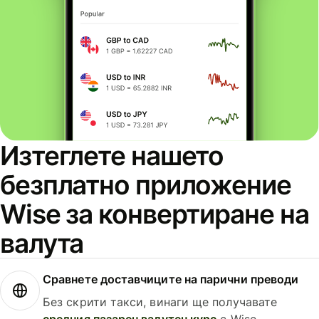
Изтеглете нашето
безплатно приложение
Wise за конвертиране на
валута
Сравнете доставчиците на парични преводи
Без скрити такси, винаги ще получавате
средния пазарен валутен курс
с Wise.