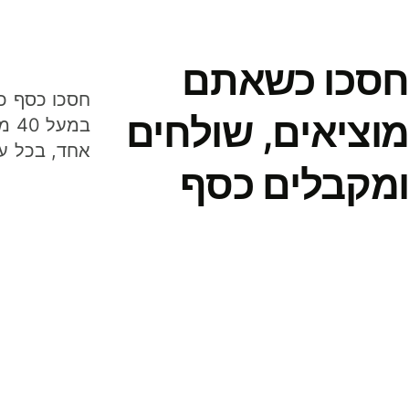
חסכו כשאתם
מוציאים, שולחים
במע
אחד, בכל ע
ומקבלים כסף