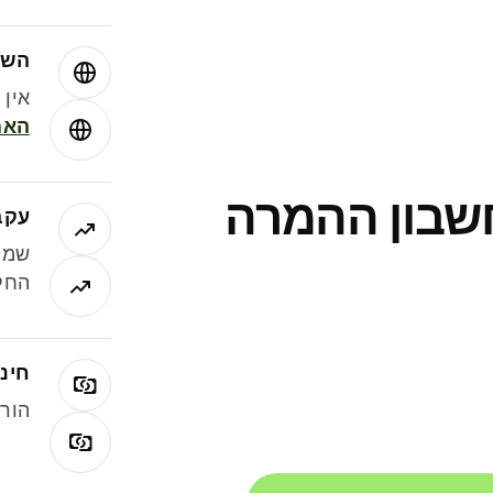
השו
אין עמ
האמ
חשבון ההמרה
עקב
שמר
החלי
חינם
הורי