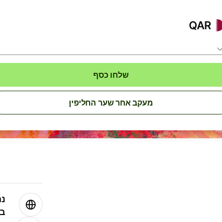
QAR
שלחו כסף
מעקב אחר שער החליפין
נה
בע