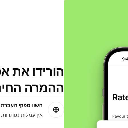
הורידו את א
ההמרה החינמית
השוו ספקי העברת 
אין עמלות נסתרות. עם Wise תמיד תק