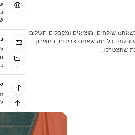
שמ
במ
שנ
חסכו כסף כשאתo שולחים, מוציאים ומקבלים תשלום
כר
ל 40 מטבעות. כל מה שאתם צריכים, בחשבון
ת שתצטרכו.
לע
חל
כש
של
תנ
לא