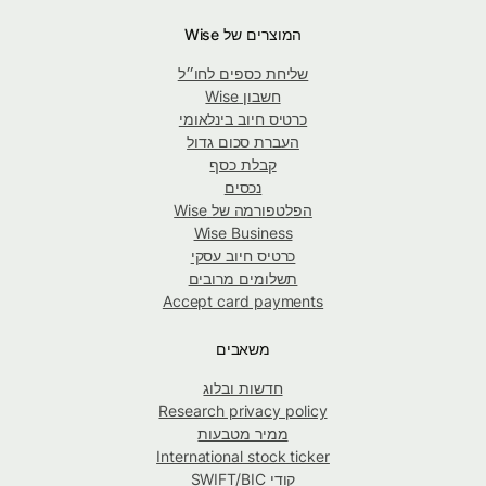
המוצרים של Wise
שליחת כספים לחו״ל
חשבון Wise
כרטיס חיוב בינלאומי
העברת סכום גדול
קבלת כסף
נכסים
הפלטפורמה של Wise
Wise Business
כרטיס חיוב עסקי
תשלומים מרובים
Accept card payments
משאבים
חדשות ובלוג
Research privacy policy
ממיר מטבעות
International stock ticker
קודי SWIFT/BIC