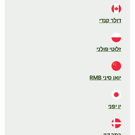
דולר קנדי
זלוטי פולני
יואן סיני RMB
ין יפני
כתר דני