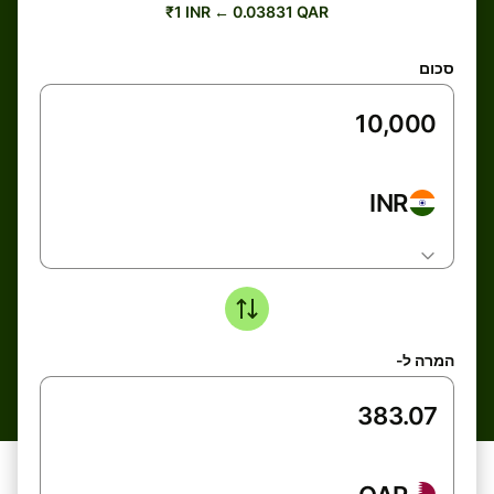
₹1 INR ← 0.03831 QAR
סכום
INR
המרה ל-