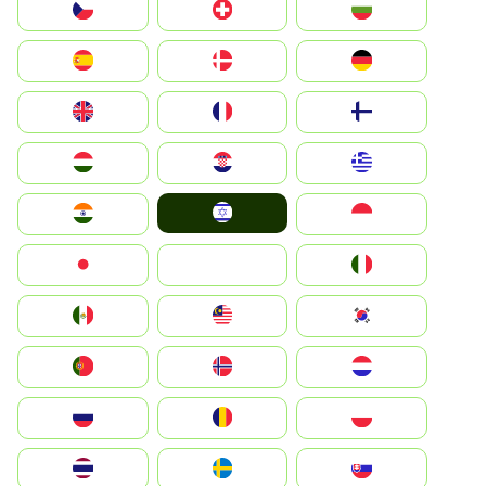
България
Switzerland
Czechia
Deutschland
Denmark
España
Suomi
France
United Kingdom
Greece
Hrvatska
Magyarország
Israel
Indonesia
India
Italia
JA
Japan
South Korea
Malay
Mexico
Nederland
Norge
Portugal
Polska
România
Россия
Slovensko
Ruoŧŧa
ไทย