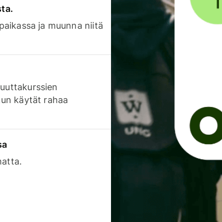
sta.
 paikassa ja muunna niitä
luuttakurssien
 kun käytät rahaa
sa
matta.