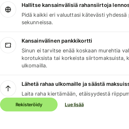
Hallitse kansainvälisiä rahansiirtoja lenno
Pidä kaikki eri valuuttasi kätevästi yhdessä
sekunneissa.
Kansainvälinen pankkikortti
Sinun ei tarvitse enää koskaan murehtia va
korotuksista tai korkeista siirtomaksuista,
ulkomailla.
Lähetä rahaa ulkomaille ja säästä maksuis
Laita raha kiertämään, etäisyydestä riippu
Rekisteröidy
Lue lisää