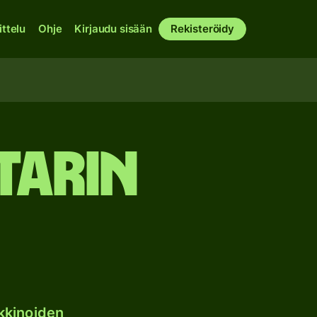
ittelu
Ohje
Kirjaudu sisään
Rekisteröidy
tarin
kkinoiden