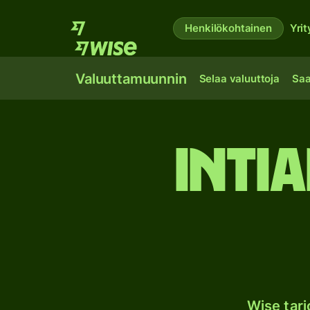
Henkilökohtainen
Yrit
Valuuttamuunnin
Selaa valuuttoja
Saa
Inti
Wise tar