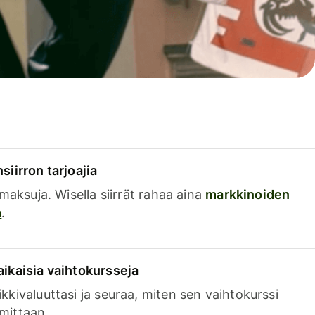
siirron tarjoajia
a maksuja. Wisella siirrät rahaa aina
markkinoiden
a
.
aikaisia vaihtokursseja
kkivaluuttasi ja seuraa, miten sen vaihtokurssi
mittaan.