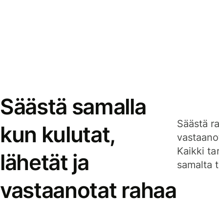
Säästä samalla
Säästä ra
kun kulutat,
vastaanot
Kaikki ta
lähetät ja
samalta ti
vastaanotat rahaa