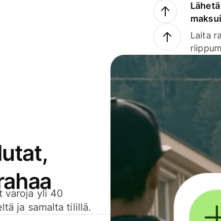
Lähetä 
maksu
Laita r
riippum
utat,
 rahaa
 varoja yli 40
ä ja samalta tilillä.