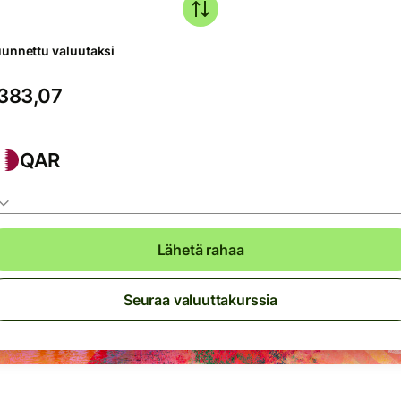
unnettu valuutaksi
QAR
Lähetä rahaa
Seuraa valuuttakurssia