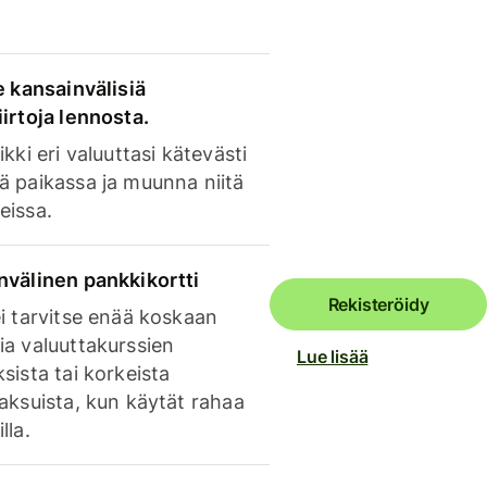
e kansainvälisiä
irtoja lennosta.
ikki eri valuuttasi kätevästi
ä paikassa ja muunna niitä
eissa.
nvälinen pankkikortti
Rekisteröidy
i tarvitse enää koskaan
ia valuuttakurssien
Lue lisää
sista tai korkeista
aksuista, kun käytät rahaa
lla.