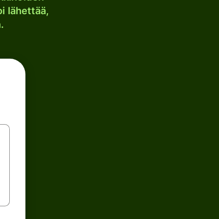
i lähettää,
.