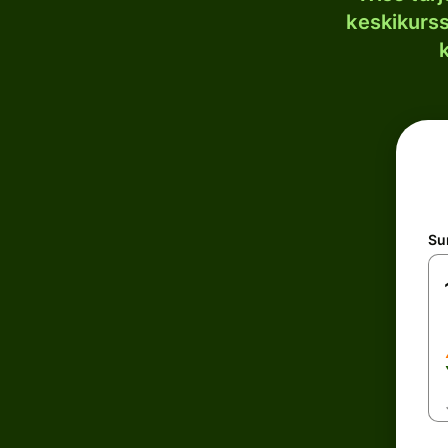
keskikurssi
S