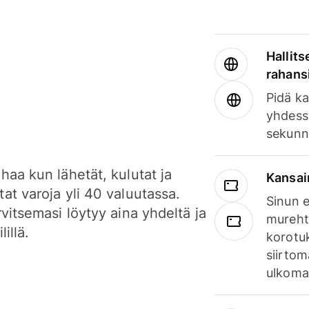
Hallits
rahansi
Pidä ka
yhdess
sekunn
haa kun lähetät, kulutat ja
Kansai
at varoja yli 40 valuutassa.
Sinun e
rvitsemasi löytyy aina yhdeltä ja
mureht
lillä.
korotuk
siirtom
ulkomai