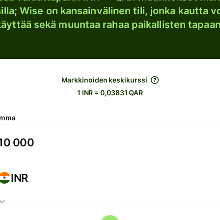
lla; Wise on kansainvälinen tili, jonka kautta vo
käyttää sekä muuntaa rahaa paikallisten tapaan
Markkinoiden keskikurssi
1 INR = 0,03831 QAR
umma
INR