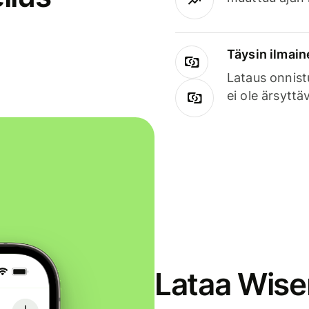
Täysin ilmain
Lataus onnist
ei ole ärsyttä
Lataa Wise