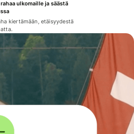
rahaa ulkomaille ja säästä
issa
aha kiertämään, etäisyydestä
atta.