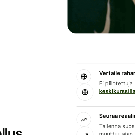
Vertaile rahan
Ei piilotettuj
keskikurssill
Seuraa reaali
Tallenna suosi
llus
muuttuu ajan 