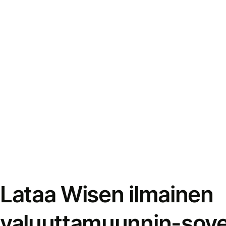
Lataa Wisen ilmainen
valuuttamuunnin-sove