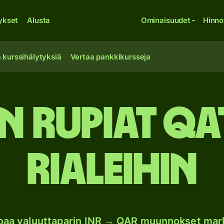
ykset
Alusta
Ominaisuudet
Hinno
 kurssihälytyksiä
Vertaa pankkikursseja
an rupiat Qa
rialeihin
joaa valuuttaparin INR → QAR muunnokset mar