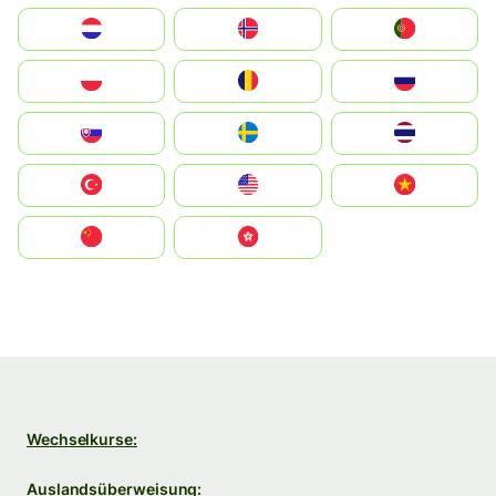
Nederland
Norge
Portugal
Polska
România
Россия
Slovensko
Ruoŧŧa
ไทย
Türkiye
United States
Vietnam
中国
中國香港特別行政區
Wechselkurse:
Auslandsüberweisung: