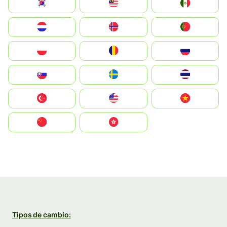
South Korea
Malay
Mexico
Nederland
Norge
Portugal
Polska
România
Россия
Slovensko
Ruoŧŧa
ไทย
Türkiye
United States
Vietnam
中国
中國香港特別行政區
Tipos de cambio: