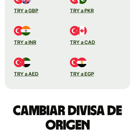
TRY a GBP
TRY a PKR
TRY a INR
TRY a CAD
TRY a AED
TRY a EGP
Cambiar divisa de
origen