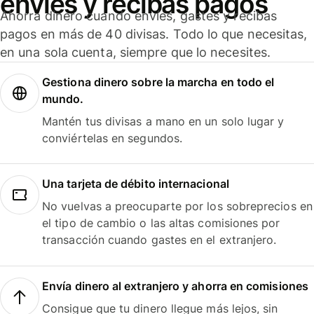
envíes y recibas pagos
Ahorra dinero cuando envíes, gastes y recibas
pagos en más de 40 divisas. Todo lo que necesitas,
en una sola cuenta, siempre que lo necesites.
Gestiona dinero sobre la marcha en todo el
mundo.
Mantén tus divisas a mano en un solo lugar y
conviértelas en segundos.
Una tarjeta de débito internacional
No vuelvas a preocuparte por los sobreprecios en
el tipo de cambio o las altas comisiones por
transacción cuando gastes en el extranjero.
Envía dinero al extranjero y ahorra en comisiones
Consigue que tu dinero llegue más lejos, sin