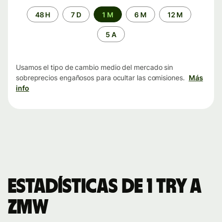
Periodo
48 H
7 D
1 M
6 M
12 M
de
tiempo
5 A
Usamos el tipo de cambio medio del mercado sin
sobreprecios engañosos para ocultar las comisiones.
Más
info
Estadísticas de 1 TRY a
ZMW