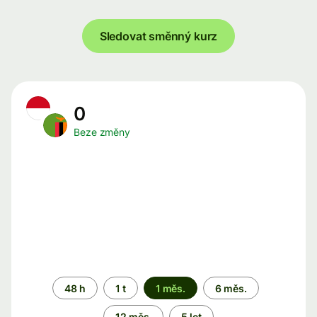
Sledovat směnný kurz
0
Beze změny
Časové
48 h
1 t
1 měs.
6 měs.
období
12 měs.
5 let