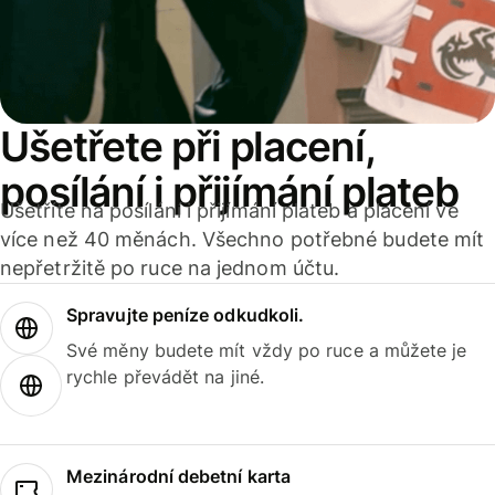
Ušetřete při placení,
posílání i přijímání plateb
Ušetříte na posílání i přijímání plateb a placení ve
více než 40 měnách. Všechno potřebné budete mít
nepřetržitě po ruce na jednom účtu.
Spravujte peníze odkudkoli.
Své měny budete mít vždy po ruce a můžete je
rychle převádět na jiné.
Mezinárodní debetní karta