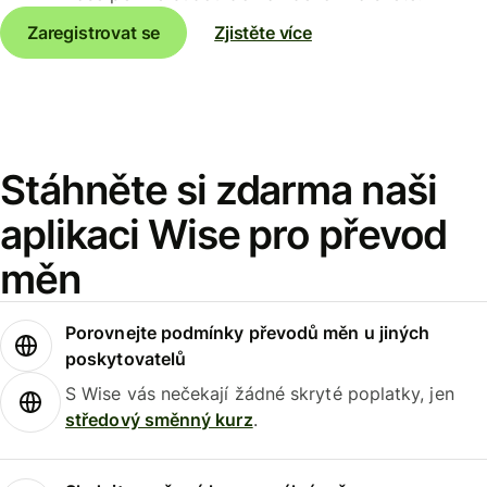
Zaregistrovat se
Zjistěte více
Stáhněte si zdarma naši
aplikaci Wise pro převod
měn
Porovnejte podmínky převodů měn u jiných
poskytovatelů
S Wise vás nečekají žádné skryté poplatky, jen
středový směnný kurz
.