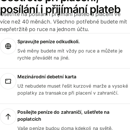
posílání i přijímání plateb
Ušetříte na posílání i přijímání plateb a placení ve
více než 40 měnách. Všechno potřebné budete mít
nepřetržitě po ruce na jednom účtu.
Spravujte peníze odkudkoli.
Své měny budete mít vždy po ruce a můžete je
rychle převádět na jiné.
Mezinárodní debetní karta
Už nebudete muset řešit kurzové marže a vysoké
poplatky za transakce při placení v zahraničí.
Posílejte peníze do zahraničí, ušetřete na
poplatcích
Vaše peníze budou doma kdekoli na světě.