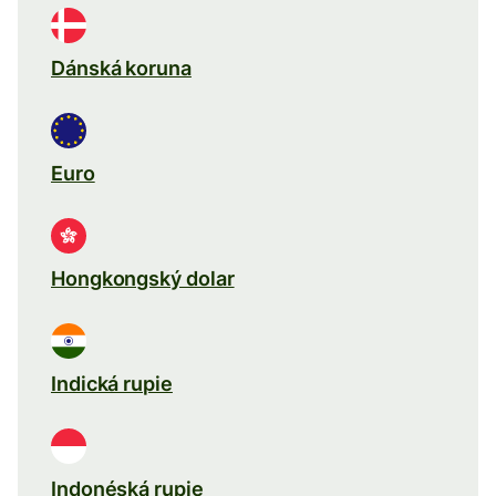
Dánská koruna
Euro
Hongkongský dolar
Indická rupie
Indonéská rupie