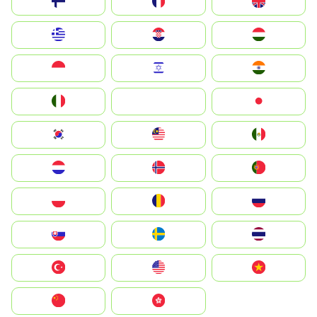
Suomi
France
United Kingdom
Greece
Hrvatska
Magyarország
Indonesia
Israel
India
Italia
JA
Japan
South Korea
Malay
Mexico
Nederland
Norge
Portugal
Polska
România
Россия
Slovensko
Ruoŧŧa
ไทย
Türkiye
United States
Vietnam
中国
中國香港特別行政區