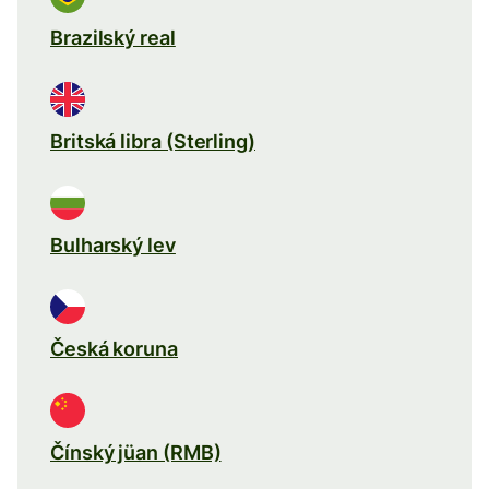
Brazilský real
Britská libra (Sterling)
Bulharský lev
Česká koruna
Čínský jüan (RMB)