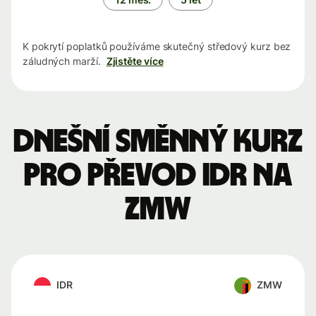
K pokrytí poplatků používáme skutečný středový kurz bez
záludných marží.
Zjistěte více
Dnešní směnný kurz
pro převod IDR na
ZMW
IDR
ZMW