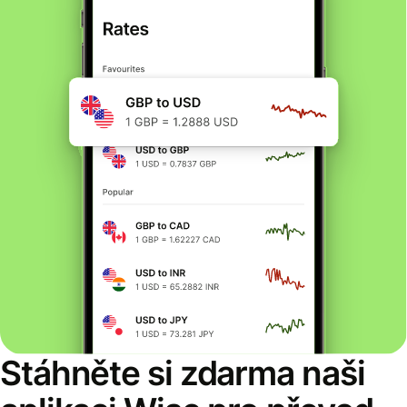
Stáhněte si zdarma naši