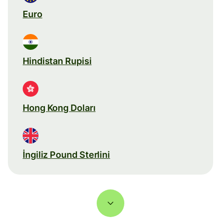
Euro
Hindistan Rupisi
Hong Kong Doları
İngiliz Pound Sterlini