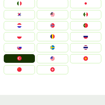
Italia
JA
Japan
South Korea
Malay
Mexico
Nederland
Norge
Portugal
Polska
România
Россия
Slovensko
Ruoŧŧa
ไทย
Türkiye
United States
Vietnam
中国
中國香港特別行政區