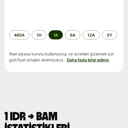
Zaman
48SA
1H
1A
6A
12A
5Y
aralığı
Reel piyasa kurunu kullanıyoruz ve ücretleri gizlemek için
gizli fiyat artışları eklemiyoruz.
Daha fazla bilgi edinin
1 IDR → BAM