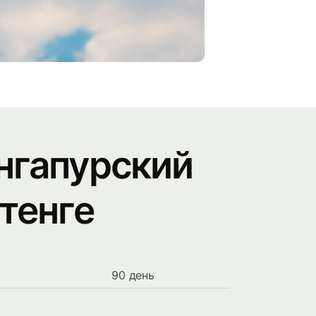
нгапурский
тенге
90 день