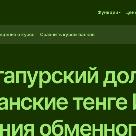
Функции
Цен
ещения о курсе
Сравнить курсы банков
гапурский до
анские тенге
ния обменног