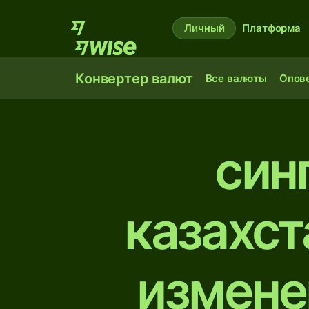
Личный
Платформа
Конвертер валют
Все валюты
Опов
син
казахст
измене