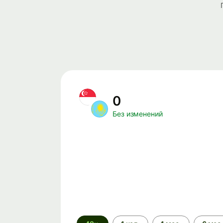
0
Без изменений
Период