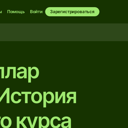
ы
Помощь
Войти
Зарегистрироваться
ллар
 История
о курса