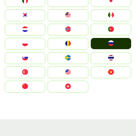
Italia
JA
Japan
South Korea
Malay
Mexico
Nederland
Norge
Portugal
Россия
Polska
România
Slovensko
Ruoŧŧa
ไทย
Türkiye
United States
Vietnam
中国
中國香港特別行政區