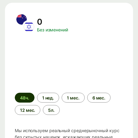
0
Без изменений
Период
48ч.
1 нед.
1 мес.
6 мес.
времени
12 мес.
5л.
Мы используем реальный среднерыночный курс
без скрытых наценок, искажающих реальные