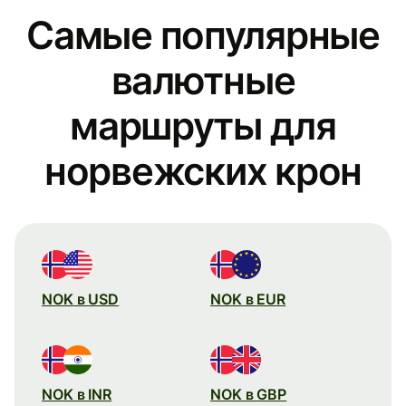
Самые популярные
валютные
маршруты для
норвежских крон
NOK в USD
NOK в EUR
NOK в INR
NOK в GBP