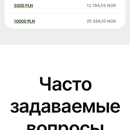
5000
PLN
12 784,55
NOK
10000
PLN
25 569,10
NOK
Часто
задаваемые
вопросы