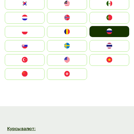
South Korea
Malay
Mexico
Nederland
Norge
Portugal
Россия
Polska
România
Slovensko
Ruoŧŧa
ไทย
Türkiye
United States
Vietnam
中国
中國香港特別行政區
Курсы валют: