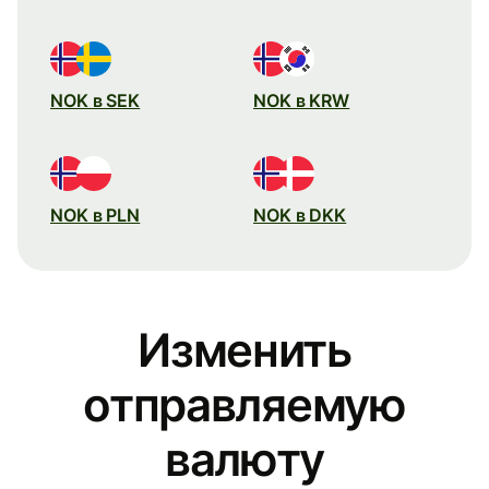
NOK в SEK
NOK в KRW
NOK в PLN
NOK в DKK
Изменить
отправляемую
валюту