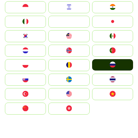
Indonesia
Israel
India
Italia
JA
Japan
South Korea
Malay
Mexico
Nederland
Norge
Portugal
Россия
Polska
România
Slovensko
Ruoŧŧa
ไทย
Türkiye
United States
Vietnam
中国
中國香港特別行政區