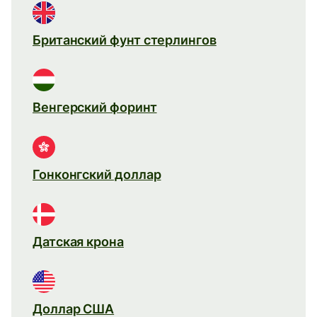
Британский фунт стерлингов
Венгерский форинт
Гонконгский доллар
Датская крона
Доллар США