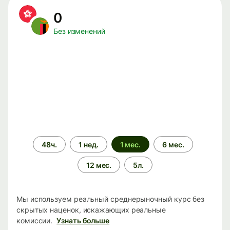
0
Без изменений
Период
48ч.
1 нед.
1 мес.
6 мес.
времени
12 мес.
5л.
Мы используем реальный среднерыночный курс без
скрытых наценок, искажающих реальные
комиссии.
Узнать больше