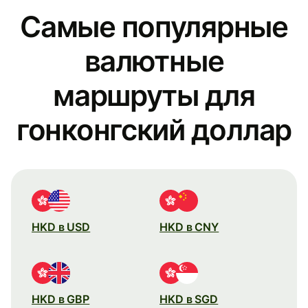
Самые популярные
валютные
маршруты для
гонконгский доллар
HKD в USD
HKD в CNY
HKD в GBP
HKD в SGD