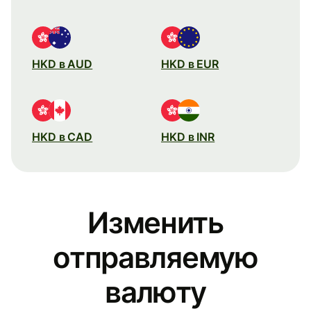
HKD в AUD
HKD в EUR
HKD в CAD
HKD в INR
Изменить
отправляемую
валюту