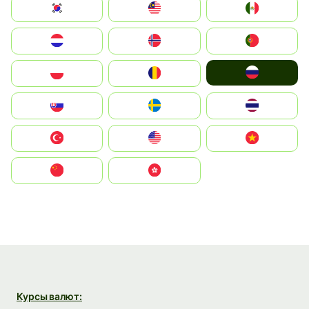
South Korea
Malay
Mexico
Nederland
Norge
Portugal
Россия
Polska
România
Slovensko
Ruoŧŧa
ไทย
Türkiye
United States
Vietnam
中国
中國香港特別行政區
Курсы валют: