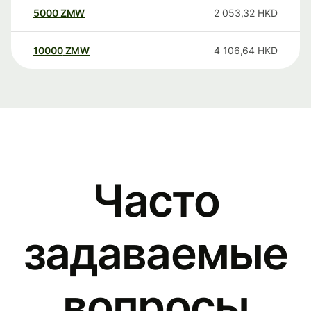
5000
ZMW
2 053,32
HKD
10000
ZMW
4 106,64
HKD
Часто
задаваемые
вопросы