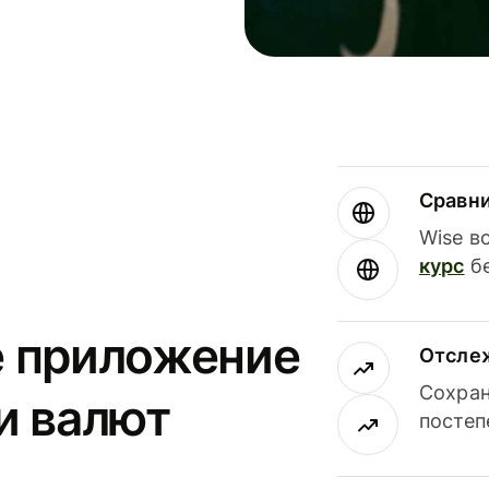
Сравн
Wise в
курс
бе
е приложение
Отсле
Сохран
и валют
постеп