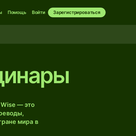
ы
Помощь
Войти
Зарегистрироваться
 динары
 Wise — это
реводы,
тране мира в