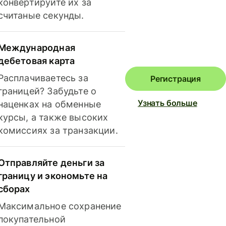
конвертируйте их за
считаные секунды.
Международная
дебетовая карта
Расплачиваетесь за
Регистрация
границей? Забудьте о
Узнать больше
наценках на обменные
курсы, а также высоких
комиссиях за транзакции.
Отправляйте деньги за
границу и экономьте на
сборах
Максимальное сохранение
покупательной