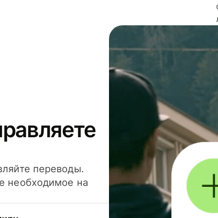
правляете
вляйте переводы.
се необходимое на