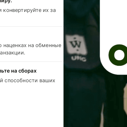
миру.
 конвертируйте их за
 о наценках на обменные
ранзакции.
мьте на сборах
й способности ваших