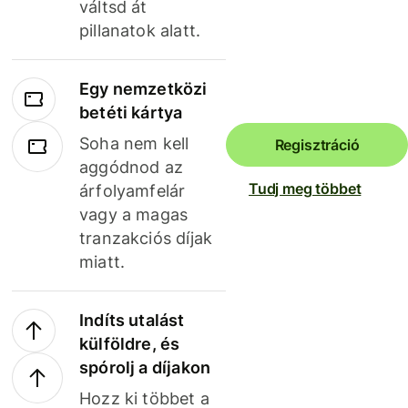
váltsd át
pillanatok alatt.
Egy nemzetközi
betéti kártya
Soha nem kell
Regisztráció
aggódnod az
Tudj meg többet
árfolyamfelár
vagy a magas
tranzakciós díjak
miatt.
Indíts utalást
külföldre, és
spórolj a díjakon
Hozz ki többet a