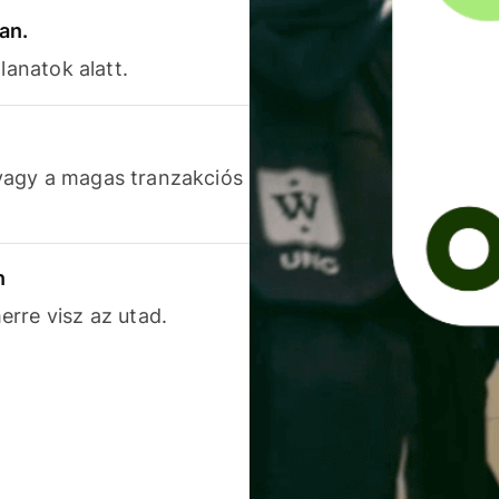
an.
lanatok alatt.
vagy a magas tranzakciós
n
rre visz az utad.