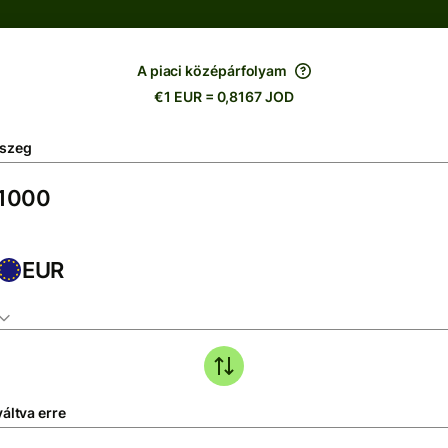
A piaci középárfolyam
€1 EUR = 0,8167 JOD
szeg
EUR
áltva erre