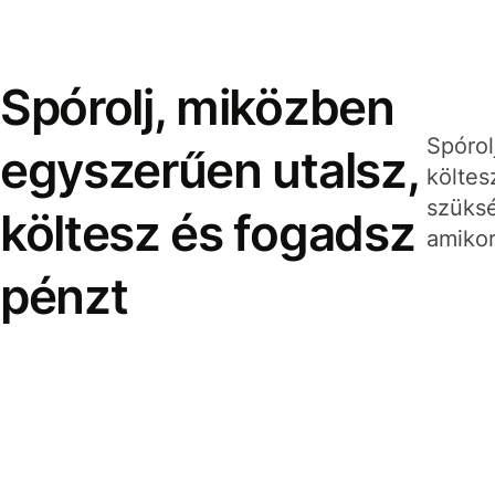
Spórolj, miközben
Spórol
egyszerűen utalsz,
költes
szüksé
költesz és fogadsz
amikor
pénzt