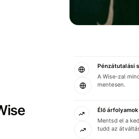
Pénzátutalási 
A Wise-zal min
mentesen.
Wise
Élő árfolyamo
Mentsd el a ked
tudd az átváltá