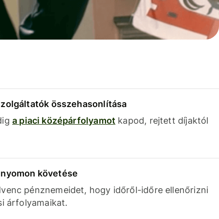
szolgáltatók összehasonlítása
dig
a piaci középárfolyamot
kapod, rejtett díjaktól
k nyomon követése
venc pénznemeidet, hogy időről-időre ellenőrizni
si árfolyamaikat.