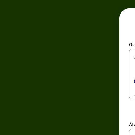
Ös
Átv