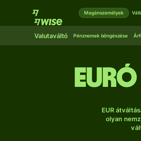
Magánszemélyek
Vál
Valutaváltó
Pénznemek böngészése
Árf
euró
EUR átváltás
olyan nemze
vál