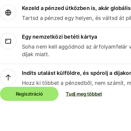
Kezeld a pénzed útközben is, akár globális
Tartsd a pénzed egy helyen, és váltsd át pil
Egy nemzetközi betéti kártya
Soha nem kell aggódnod az árfolyamfelár 
díjak miatt.
Indíts utalást külföldre, és spórolj a díjako
Hozz ki többet a pénzedből, nem számít, me
Regisztráció
Tudj meg többet