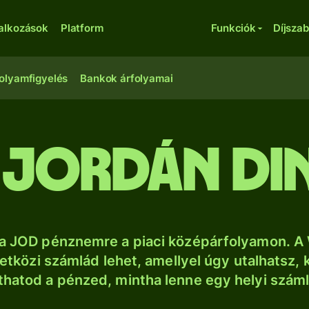
lalkozások
Platform
Funkciók
Díjsza
olyamfigyelés
Bankok árfolyamai
 jordán di
a JOD pénznemre a piaci középárfolyamon. A 
tközi számlád lehet, amellyel úgy utalhatsz, 
thatod a pénzed, mintha lenne egy helyi szám