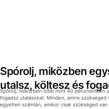
Spórolj, miközben eg
utalsz, költesz és fog
Spórolj, miközben több mint 40 pénznemben ut
fogadsz utalásokat. Minden, amire szükséged 
egyetlen számlán, amikor csak szükséged van 