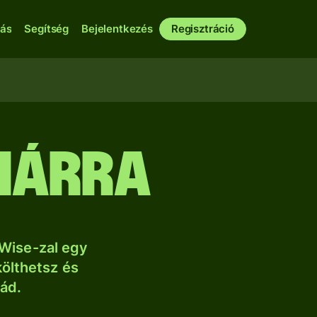
bás
Segítség
Bejelentkezés
Regisztráció
nárra
Wise-zal egy
költhetsz és
lád.