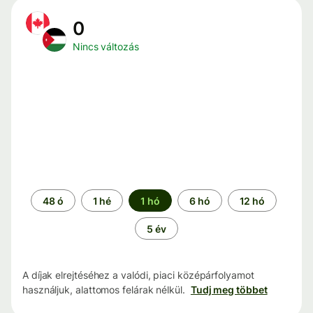
0
Nincs változás
Időszak
48 ó
1 hé
1 hó
6 hó
12 hó
5 év
A díjak elrejtéséhez a valódi, piaci középárfolyamot
használjuk, alattomos felárak nélkül.
Tudj meg többet