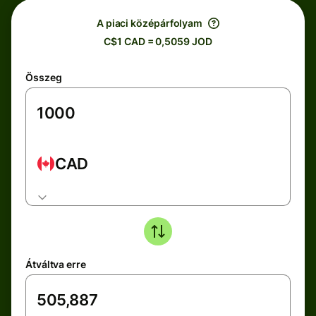
A piaci középárfolyam
C$1 CAD = 0,5059 JOD
Összeg
CAD
Átváltva erre