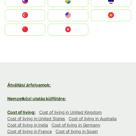
Slovensko
Ruoŧŧa
ไทย
Türkiye
United States
Vietnam
中国
中國香港特別行政區
Átváltási árfolyamok:
Nemzetközi utalás külföldre:
Cost of living:
Cost of living in United Kingdom
Cost of living in United States
Cost of living in Australia
Cost of living in India
Cost of living in Germany
Cost of living in France
Cost of living in Spain