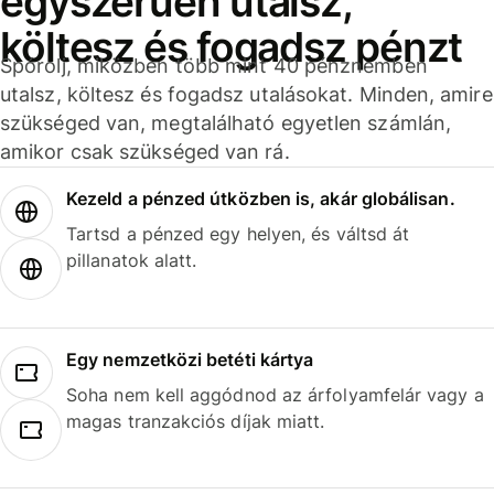
egyszerűen utalsz,
költesz és fogadsz pénzt
Spórolj, miközben több mint 40 pénznemben
utalsz, költesz és fogadsz utalásokat. Minden, amire
szükséged van, megtalálható egyetlen számlán,
amikor csak szükséged van rá.
Kezeld a pénzed útközben is, akár globálisan.
Tartsd a pénzed egy helyen, és váltsd át
pillanatok alatt.
Egy nemzetközi betéti kártya
Soha nem kell aggódnod az árfolyamfelár vagy a
magas tranzakciós díjak miatt.