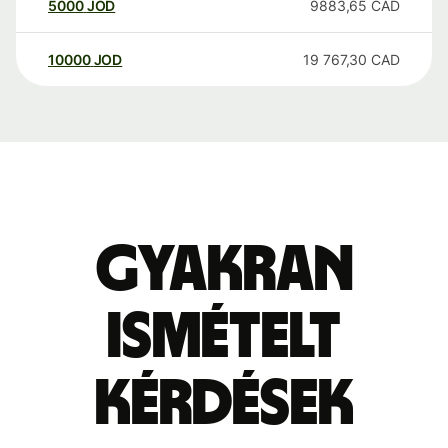
5000
JOD
9883,65
CAD
10000
JOD
19 767,30
CAD
Gyakran
ismételt
kérdések