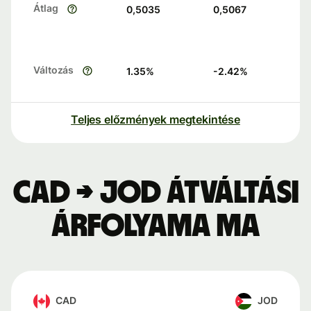
Átlag
0,5035
0,5067
Változás
1.35
%
-2.42
%
Teljes előzmények megtekintése
CAD → JOD átváltási
árfolyama ma
CAD
JOD