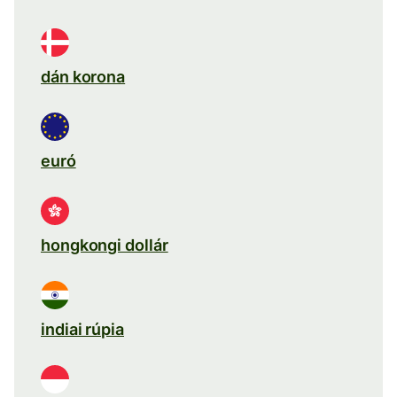
dán korona
euró
hongkongi dollár
indiai rúpia