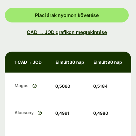
Piaci árak nyomon követése
CAD → JOD grafikon megtekintése
1 CAD → JOD
Elmúlt 30 nap
Elmúlt 90 nap
Magas
0,5060
0,5184
Alacsony
0,4991
0,4980