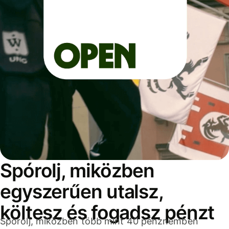
Spórolj, miközben
egyszerűen utalsz,
költesz és fogadsz pénzt
Spórolj, miközben több mint 40 pénznemben