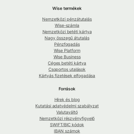
Wise termékek
Nemzetközi pénzátutalás
Wise-számla
Nemzetközi betéti kártya
Nagy összegű átutalás
Pénzfogadás
Wise Platform
Wise Business
Céges betéti kártya
Csoportos utalások
Kártyás fizetések elfogadása
Források
Hírek és blog
Kutatási adatvédelmi szabályzat
Valutaváltó
Nemzetközi részvényfigyelő
SWIFT/BIC kódok
IBAN számok