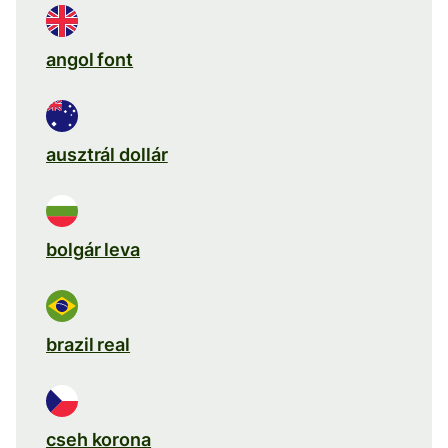
angol font
ausztrál dollár
bolgár leva
brazil real
cseh korona