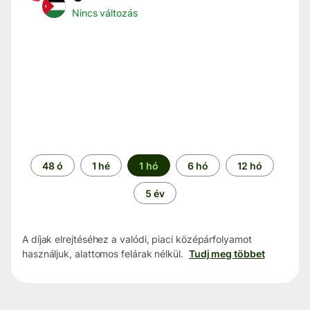
Nincs változás
Időszak
48 ó
1 hé
1 hó
6 hó
12 hó
5 év
A díjak elrejtéséhez a valódi, piaci középárfolyamot
használjuk, alattomos felárak nélkül.
Tudj meg többet