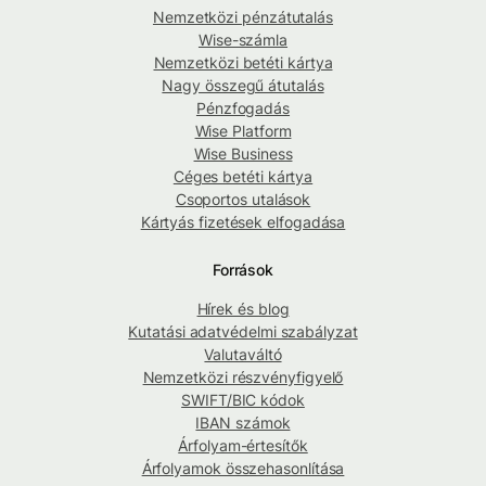
Nemzetközi pénzátutalás
Wise-számla
Nemzetközi betéti kártya
Nagy összegű átutalás
Pénzfogadás
Wise Platform
Wise Business
Céges betéti kártya
Csoportos utalások
Kártyás fizetések elfogadása
Források
Hírek és blog
Kutatási adatvédelmi szabályzat
Valutaváltó
Nemzetközi részvényfigyelő
SWIFT/BIC kódok
IBAN számok
Árfolyam-értesítők
Árfolyamok összehasonlítása