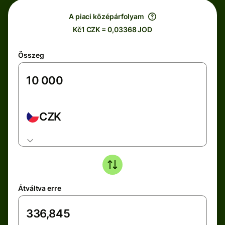
A piaci középárfolyam
Kč1 CZK = 0,03368 JOD
Összeg
CZK
Átváltva erre