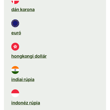
dán korona
euró
hongkongi dollár
indiai rúpia
indonéz rúpia