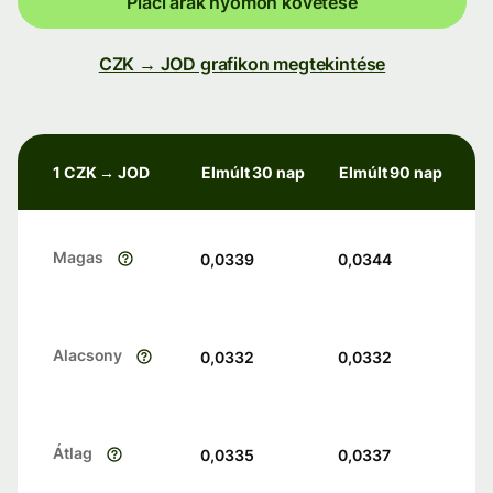
Piaci árak nyomon követése
CZK → JOD grafikon megtekintése
1 CZK → JOD
Elmúlt 30 nap
Elmúlt 90 nap
Magas
0,0339
0,0344
Alacsony
0,0332
0,0332
Átlag
0,0335
0,0337