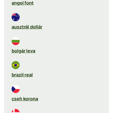
angol font
ausztrál dollár
bolgár leva
brazil real
cseh korona