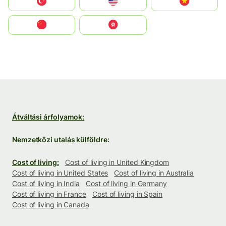
Türkiye
United States
Vietnam
中国
中國香港特別行政區
Átváltási árfolyamok:
Nemzetközi utalás külföldre:
Cost of living:
Cost of living in United Kingdom
Cost of living in United States
Cost of living in Australia
Cost of living in India
Cost of living in Germany
Cost of living in France
Cost of living in Spain
Cost of living in Canada