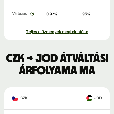
Változás
0.92
%
-1.95
%
Teljes előzmények megtekintése
CZK → JOD átváltási
árfolyama ma
CZK
JOD