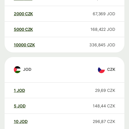
2000
CZK
67,369
JOD
5000
CZK
168,422
JOD
10000
CZK
336,845
JOD
JOD
CZK
1
JOD
29,69
CZK
5
JOD
148,44
CZK
10
JOD
296,87
CZK