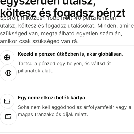
egyszerűen utalsz,
költesz és fogadsz pénzt
Spórolj, miközben több mint 40 pénznemben
utalsz, költesz és fogadsz utalásokat. Minden, amire
szükséged van, megtalálható egyetlen számlán,
amikor csak szükséged van rá.
Kezeld a pénzed útközben is, akár globálisan.
Tartsd a pénzed egy helyen, és váltsd át
pillanatok alatt.
Egy nemzetközi betéti kártya
Soha nem kell aggódnod az árfolyamfelár vagy a
magas tranzakciós díjak miatt.