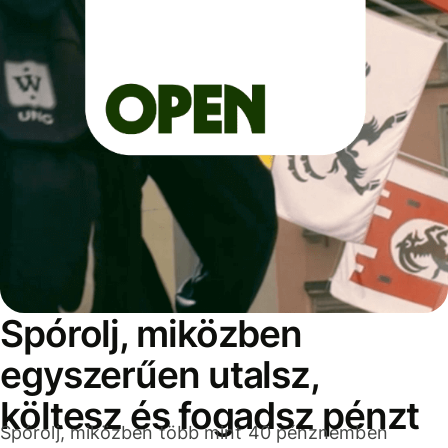
Spórolj, miközben
egyszerűen utalsz,
költesz és fogadsz pénzt
Spórolj, miközben több mint 40 pénznemben