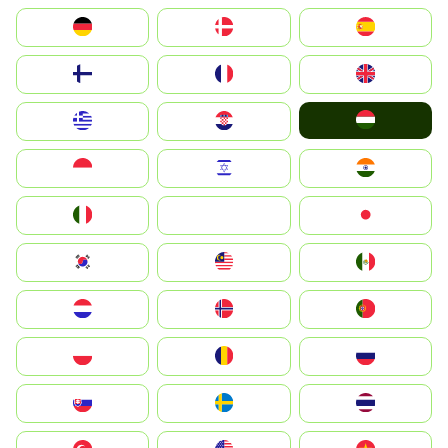
Deutschland
Denmark
España
Suomi
France
United Kingdom
Magyarország
Greece
Hrvatska
Indonesia
Israel
India
Italia
JA
Japan
South Korea
Malay
Mexico
Nederland
Norge
Portugal
Polska
România
Россия
Slovensko
Ruoŧŧa
ไทย