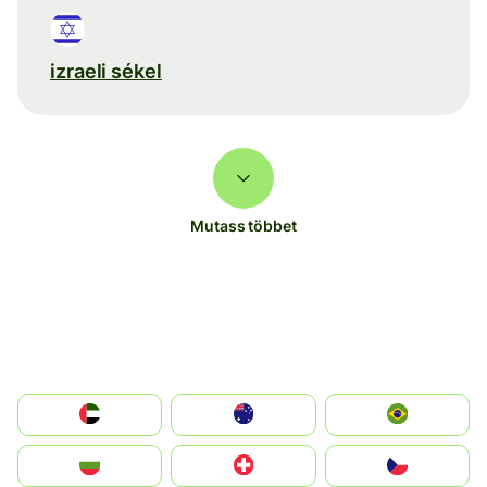
izraeli sékel
Mutass többet
الإمارات العربية المتحدة
Australia
Brazil
България
Switzerland
Czechia