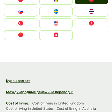
Slovensko
Ruoŧŧa
ไทย
Türkiye
United States
Vietnam
中国
中國香港特別行政區
Курсы валют:
Международные денежные переводы:
Cost of living:
Cost of living in United Kingdom
Cost of living in United States
Cost of living in Australia