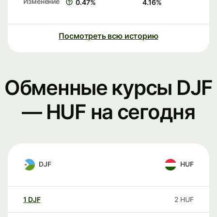
Изменение
0.47
%
4.16
%
Посмотреть всю историю
Обменные курсы DJF
— HUF на сегодня
DJF
HUF
1
DJF
2
HUF