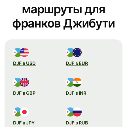
маршруты для
франков Джибути
DJF в USD
DJF в EUR
DJF в GBP
DJF в INR
DJF в JPY
DJF в RUB