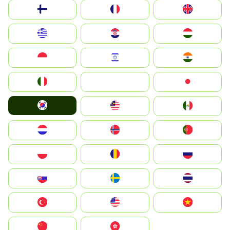
Suomi
France
United Kingdom
Greece
Hrvatska
Magyarország
Indonesia
Israel
India
Italia
JA
Japan
South Korea
Malay
Mexico
Nederland
Norge
Portugal
Polska
România
Россия
Slovensko
Ruoŧŧa
ไทย
Türkiye
United States
Vietnam
中国
中國香港特別行政區