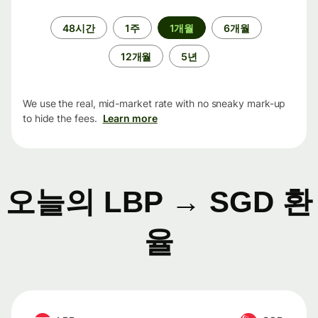
기
48시간
1주
1개월
6개월
간
12개월
5년
We use the real, mid-market rate with no sneaky mark-up
to hide the fees.
Learn more
오늘의 LBP → SGD 환
율