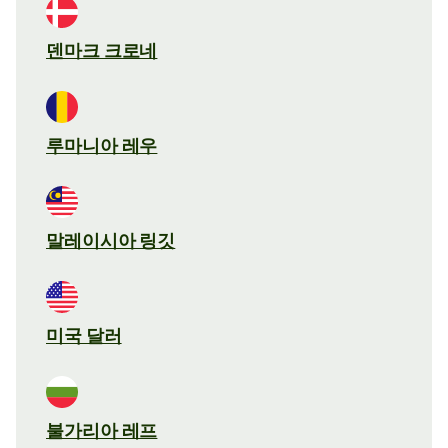
덴마크 크로네
루마니아 레우
말레이시아 링깃
미국 달러
불가리아 레프