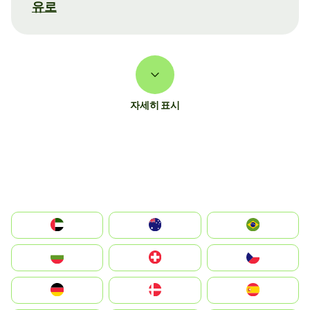
유로
자세히 표시
الإمارات العربية المتحدة
Australia
Brazil
България
Switzerland
Czechia
Deutschland
Denmark
España