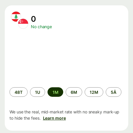
0
No change
Time
48T
1U
1M
6M
12M
5Å
period
We use the real, mid-market rate with no sneaky mark-up
to hide the fees.
Learn more