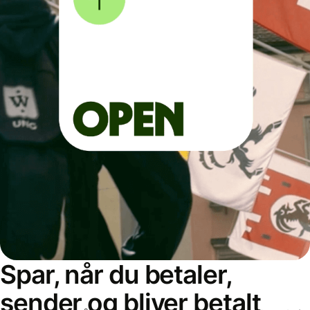
Spar, når du betaler,
sender og bliver betalt