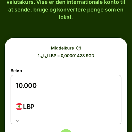
valutakurs. Vise er den internationale konto til
at sende, bruge og konvertere penge som en
lokal.
Middelkurs
ل.ل.1 LBP = 0,00001428 SGD
Beløb
LBP