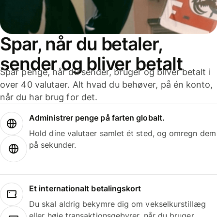
Spar, når du betaler,
sender og bliver betalt
Spar penge, når du sender, bruger og bliver betalt i
over 40 valutaer. Alt hvad du behøver, på én konto,
når du har brug for det.
Administrer penge på farten globalt.
Hold dine valutaer samlet ét sted, og omregn dem
på sekunder.
Et internationalt betalingskort
Du skal aldrig bekymre dig om vekselkurstillæg
eller høje transaktionsgebyrer, når du bruger