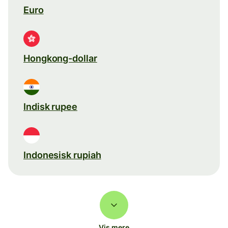
Euro
Hongkong-dollar
Indisk rupee
Indonesisk rupiah
Vis mere