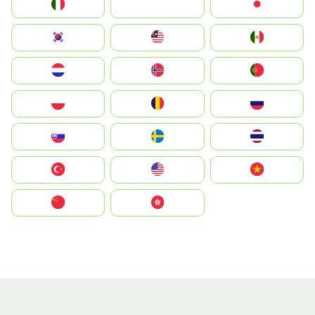
Italia
JA
Japan
South Korea
Malay
Mexico
Nederland
Norge
Portugal
Polska
România
Россия
Slovensko
Ruoŧŧa
ไทย
Türkiye
United States
Vietnam
中国
中國香港特別行政區