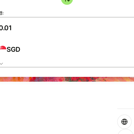
전:
SGD