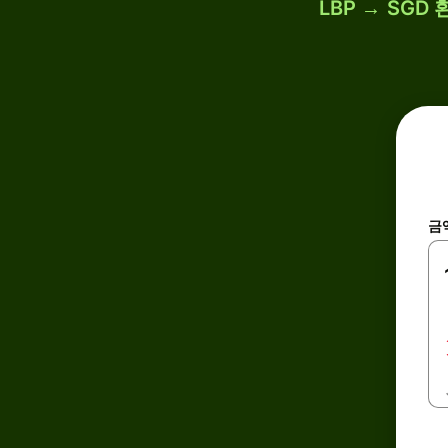
LBP → SG
금