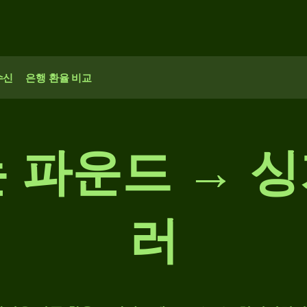
수신
은행 환율 비교
 파운드 → 
러