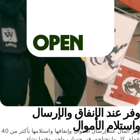
ر عند الإنفاق والإرسال
ستلام الأموال
وفّر المال عند إرسال الأموال وإنفاقها واستلامها بأكثر من 40
لة. كل ما تحتاجه، في حساب واحد، وقتما تشاء.