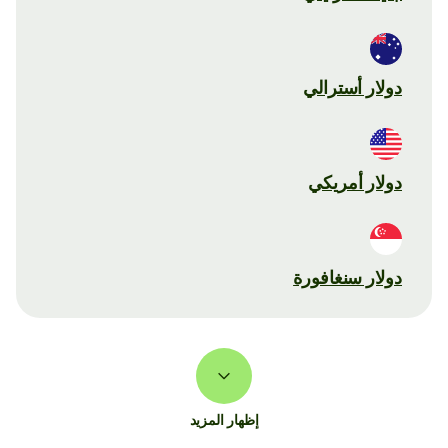
دولار أسترالي
دولار أمريكي
دولار سنغافورة
إظهار المزيد