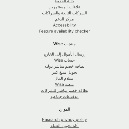
حالة الخدمة
علاقات المستثمرين
الشركات التابعة والشراكات
مركز الدعم
Accessibility
Feature availability checker
منتجات Wise
إرسال الأموال إلى الخارج
حساب Wise
بطاقة خصم مباشر دولية
تحويل مبلغ كبير
استلام المال
منصة Wise
بطاقة خصم مباشر للشركات
مدفوعات جماعية
الموارد
Research privacy policy
أداة تحويل العملة