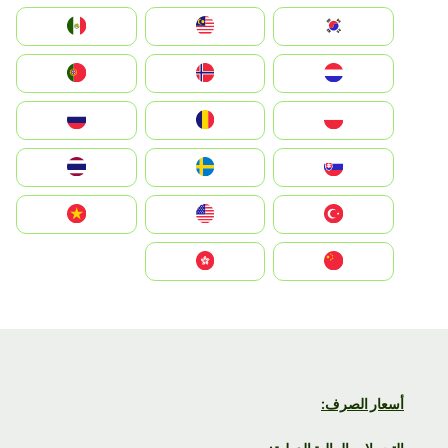
South Korea
Malay
Mexico
Nederland
Norge
Portugal
Polska
România
Россия
Slovensko
Ruoŧŧa
ไทย
Türkiye
United States
Vietnam
中国
中國香港特別行政區
أسعار الصرف: