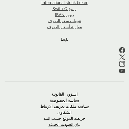
International stock ticker
رموز Swift/IC
رموز IBAN
تنبيهات سعر الصرف
مقارنة أسعار الصرف
تابعنا
الشؤون القانونية
سياسة الخصوصية
سياسة ملفات تعريف الارتباط
الشكاوى
خريطة الموقع حسب البلد
بيان العبودية الحديثة