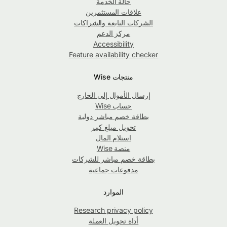
حالة الخدمة
علاقات المستثمرين
الشركات التابعة والشراكات
مركز الدعم
Accessibility
Feature availability checker
منتجات Wise
إرسال الأموال إلى الخارج
حساب Wise
بطاقة خصم مباشر دولية
تحويل مبلغ كبير
استلام المال
منصة Wise
بطاقة خصم مباشر للشركات
مدفوعات جماعية
الموارد
Research privacy policy
أداة تحويل العملة