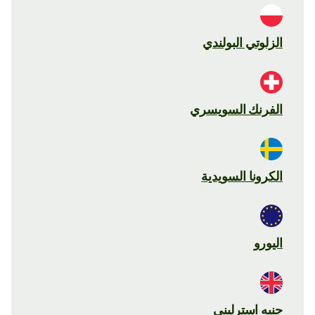
الزلوتي البولندي
الفرنك السويسري
الكرونا السويدية
اليورو
جنيه استرليني