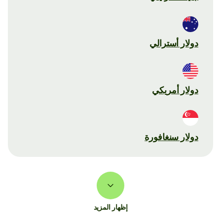
دولار أسترالي
دولار أمريكي
دولار سنغافورة
إظهار المزيد