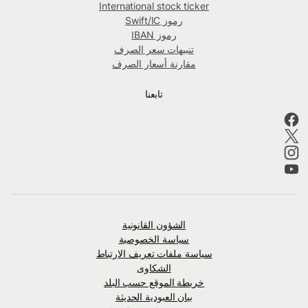
International stock ticker
رموز Swift/IC
رموز IBAN
تنبيهات سعر الصرف
مقارنة أسعار الصرف
تابعنا
الشؤون القانونية
سياسة الخصوصية
سياسة ملفات تعريف الارتباط
الشكاوى
خريطة الموقع حسب البلد
بيان العبودية الحديثة