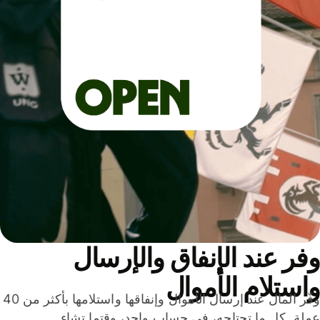
ر عند الإنفاق والإرسال
ستلام الأموال
وفّر المال عند إرسال الأموال وإنفاقها واستلامها بأكثر من 40
لة. كل ما تحتاجه، في حساب واحد، وقتما تشاء.