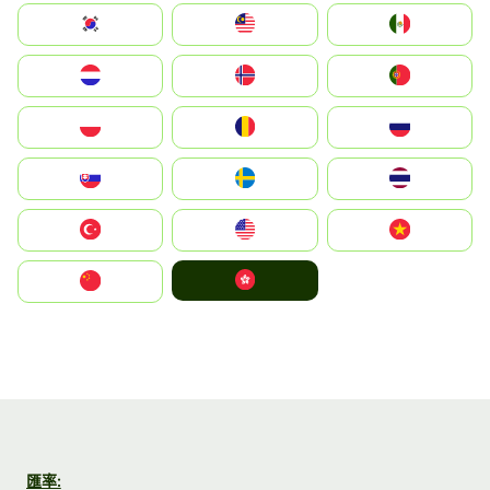
South Korea
Malay
Mexico
Nederland
Norge
Portugal
Polska
România
Россия
Slovensko
Ruoŧŧa
ไทย
Türkiye
United States
Vietnam
中國香港特別行政區
中国
匯率: