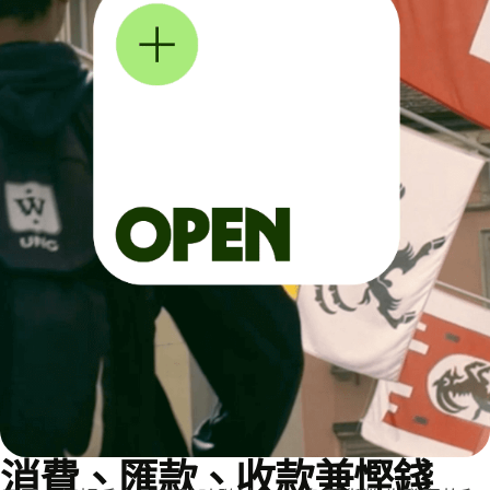
消費、匯款、收款兼慳錢