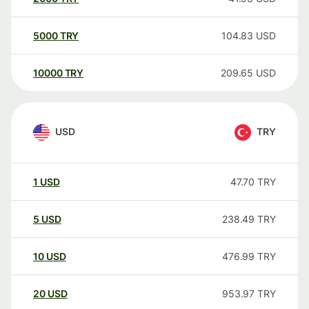
5000
TRY
104.83
USD
10000
TRY
209.65
USD
USD
TRY
1
USD
47.70
TRY
5
USD
238.49
TRY
10
USD
476.99
TRY
20
USD
953.97
TRY