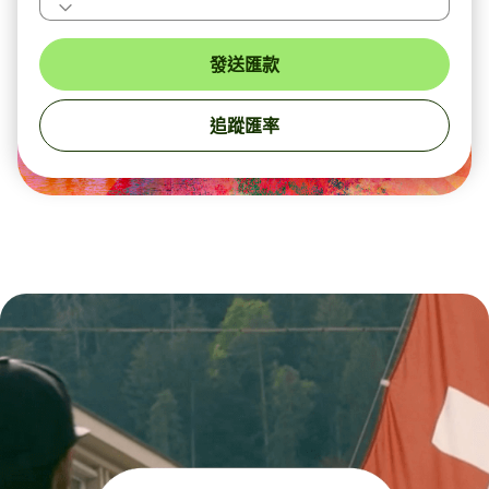
發送匯款
追蹤匯率