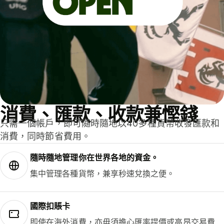
消費、匯款、收款兼慳錢
只需一個帳戶，即可隨時隨地以40多種貨幣收發匯款和
消費，同時節省費用。
隨時隨地管理你在世界各地的資金。
集中管理各種貨幣，兼享秒速兌換之便。
國際扣賬卡
即使在海外消費，亦毋須擔心匯率提價或高昂交易費