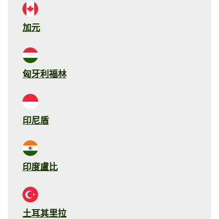
加元
匈牙利福林
印尼盾
印度盧比
土耳其里拉