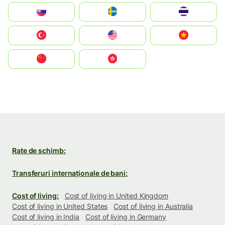
Slovensko
Ruoŧŧa
ไทย
Türkiye
United States
Vietnam
中国
中國香港特別行政區
Rate de schimb:
Transferuri internaționale de bani:
Cost of living:
Cost of living in United Kingdom
Cost of living in United States
Cost of living in Australia
Cost of living in India
Cost of living in Germany