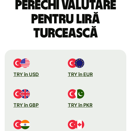
perechi valutare
pentru liră
turcească
TRY în USD
TRY în EUR
TRY în GBP
TRY în PKR