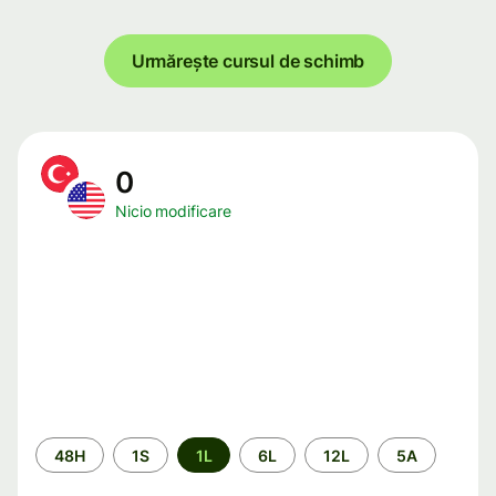
Urmărește cursul de schimb
0
Nicio modificare
Perioada
48H
1S
1L
6L
12L
5A