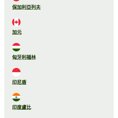
保加利亞列夫
加元
匈牙利福林
印尼盾
印度盧比