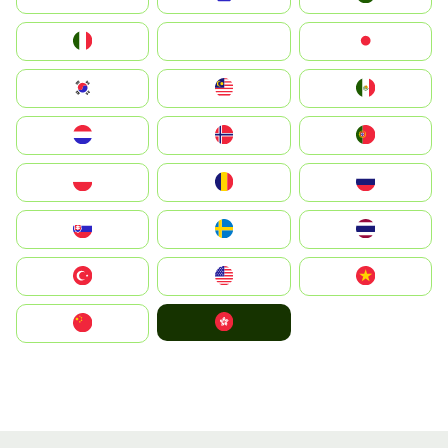
Italia
JA
Japan
South Korea
Malay
Mexico
Nederland
Norge
Portugal
Polska
România
Россия
Slovensko
Ruoŧŧa
ไทย
Türkiye
United States
Vietnam
中國香港特別行政區
中国