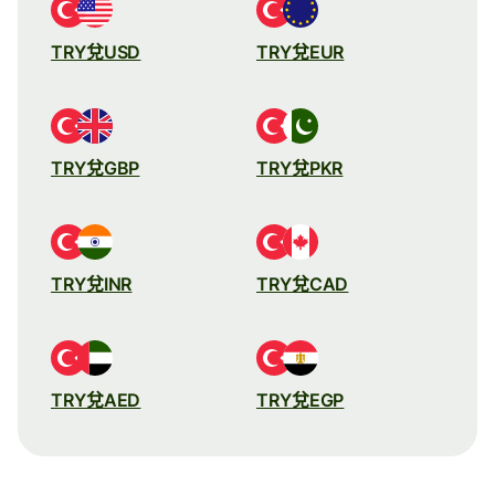
TRY兌USD
TRY兌EUR
TRY兌GBP
TRY兌PKR
TRY兌INR
TRY兌CAD
TRY兌AED
TRY兌EGP