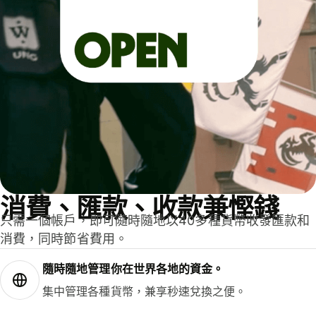
消費、匯款、收款兼慳錢
只需一個帳戶，即可隨時隨地以40多種貨幣收發匯款和
消費，同時節省費用。
隨時隨地管理你在世界各地的資金。
集中管理各種貨幣，兼享秒速兌換之便。