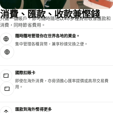
消費、匯款、收款兼慳錢
只需一個帳戶，即可隨時隨地以40多種貨幣收發匯款和
消費，同時節省費用。
隨時隨地管理你在世界各地的資金。
集中管理各種貨幣，兼享秒速兌換之便。
國際扣賬卡
即使在海外消費，亦毋須擔心匯率提價或高昂交易費
用。
匯款到海外慳得更多