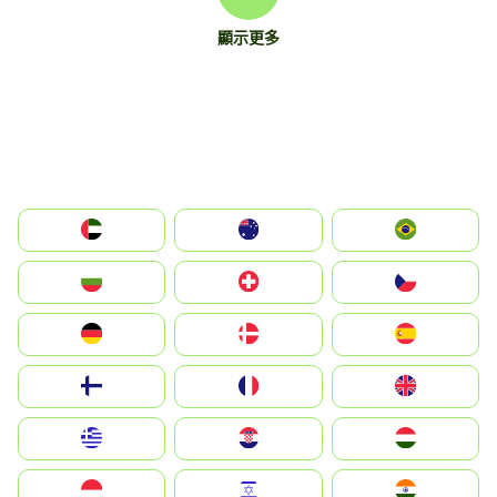
顯示更多
الإمارات العربية المتحدة
Australia
Brazil
България
Switzerland
Czechia
Deutschland
Denmark
España
Suomi
France
United Kingdom
Greece
Hrvatska
Magyarország
Indonesia
Israel
India