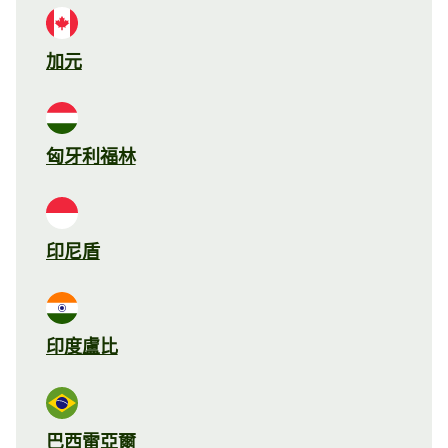
加元
匈牙利福林
印尼盾
印度盧比
巴西雷亞爾