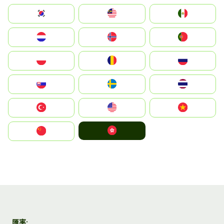
South Korea
Malay
Mexico
Nederland
Norge
Portugal
Polska
România
Россия
Slovensko
Ruoŧŧa
ไทย
Türkiye
United States
Vietnam
中國香港特別行政區
中国
匯率: