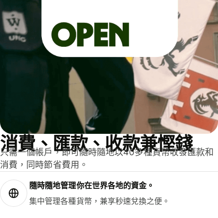
消費、匯款、收款兼慳錢
只需一個帳戶，即可隨時隨地以40多種貨幣收發匯款和
消費，同時節省費用。
隨時隨地管理你在世界各地的資金。
集中管理各種貨幣，兼享秒速兌換之便。