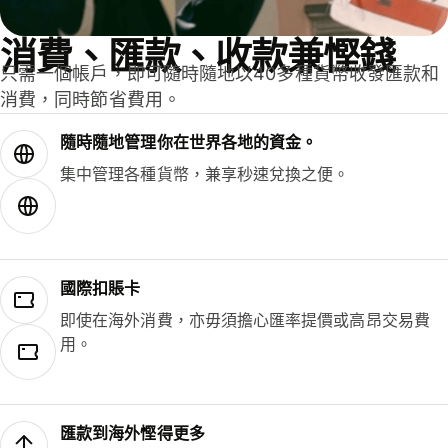
消費、匯款、收款兼慳錢
只需一個帳戶，即可隨時隨地以40多種貨幣收發匯款和
消費，同時節省費用。
隨時隨地管理你在世界各地的資金。
集中管理各種貨幣，兼享秒速兌換之便。
國際扣賬卡
即使在海外消費，亦毋須擔心匯率提價或高昂交易費
用。
匯款到海外慳得更多