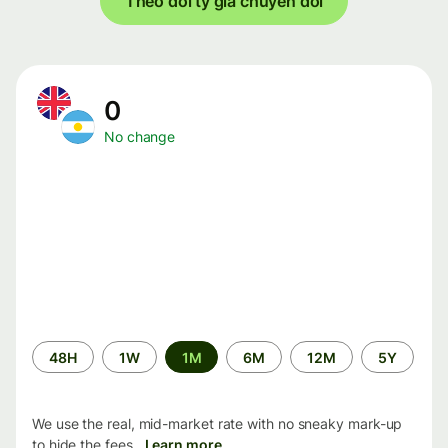
Theo dõi tỷ giá chuyển đổi
0
No change
Time
48H
1W
1M
6M
12M
5Y
period
We use the real, mid-market rate with no sneaky mark-up
to hide the fees.
Learn more