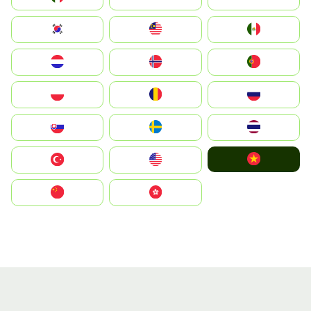
South Korea
Malay
Mexico
Nederland
Norge
Portugal
Polska
România
Россия
Slovensko
Ruoŧŧa
ไทย
Vietnam
Türkiye
United States
中国
中國香港特別行政區