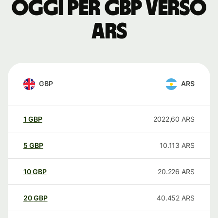
oggi per GBP verso
ARS
GBP
ARS
1
GBP
2022,60
ARS
5
GBP
10.113
ARS
10
GBP
20.226
ARS
20
GBP
40.452
ARS