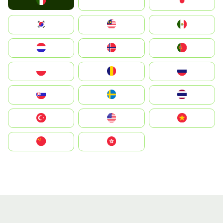
Italia
JA
Japan
South Korea
Malay
Mexico
Nederland
Norge
Portugal
Polska
România
Россия
Slovensko
Ruoŧŧa
ไทย
Türkiye
United States
Vietnam
中国
中國香港特別行政區