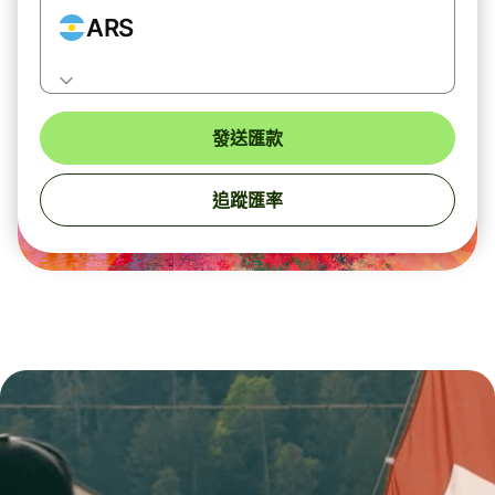
ARS
發送匯款
追蹤匯率