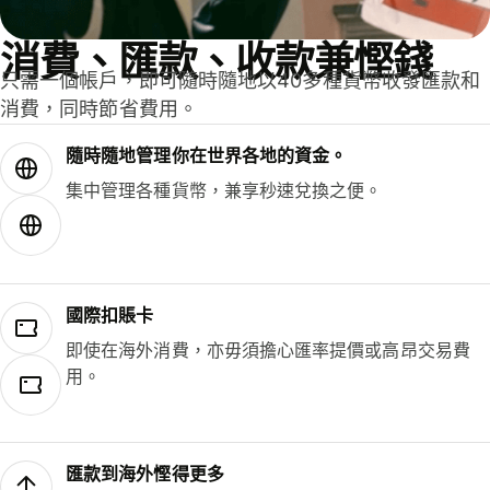
消費、匯款、收款兼慳錢
只需一個帳戶，即可隨時隨地以40多種貨幣收發匯款和
消費，同時節省費用。
隨時隨地管理你在世界各地的資金。
集中管理各種貨幣，兼享秒速兌換之便。
國際扣賬卡
即使在海外消費，亦毋須擔心匯率提價或高昂交易費
用。
匯款到海外慳得更多