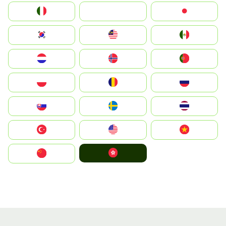
Italia
JA
Japan
South Korea
Malay
Mexico
Nederland
Norge
Portugal
Polska
România
Россия
Slovensko
Ruoŧŧa
ไทย
Türkiye
United States
Vietnam
中國香港特別行政區
中国