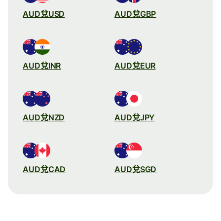
AUD兌USD
AUD兌GBP
AUD兌INR
AUD兌EUR
AUD兌NZD
AUD兌JPY
AUD兌CAD
AUD兌SGD