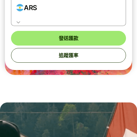
ARS
發送匯款
追蹤匯率