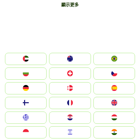
顯示更多
الإمارات العربية المتحدة
Australia
Brazil
България
Switzerland
Czechia
Deutschland
Denmark
España
Suomi
France
United Kingdom
Greece
Hrvatska
Magyarország
Indonesia
Israel
India