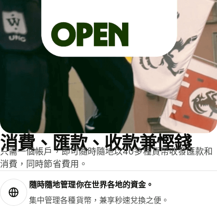
消費、匯款、收款兼慳錢
只需一個帳戶，即可隨時隨地以40多種貨幣收發匯款和
消費，同時節省費用。
隨時隨地管理你在世界各地的資金。
集中管理各種貨幣，兼享秒速兌換之便。