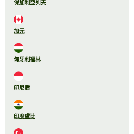
保加利亞列夫
加元
匈牙利福林
印尼盾
印度盧比