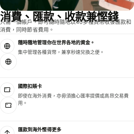
消費、匯款、收款兼慳錢
只需一個帳戶，即可隨時隨地以40多種貨幣收發匯款和
消費，同時節省費用。
隨時隨地管理你在世界各地的資金。
集中管理各種貨幣，兼享秒速兌換之便。
國際扣賬卡
即使在海外消費，亦毋須擔心匯率提價或高昂交易費
用。
匯款到海外慳得更多