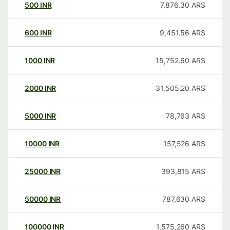
500
INR
7,876.30
ARS
600
INR
9,451.56
ARS
1000
INR
15,752.60
ARS
2000
INR
31,505.20
ARS
5000
INR
78,763
ARS
10000
INR
157,526
ARS
25000
INR
393,815
ARS
50000
INR
787,630
ARS
100000
INR
1,575,260
ARS