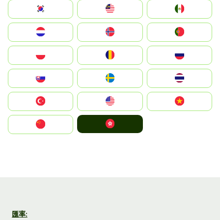
South Korea
Malay
Mexico
Nederland
Norge
Portugal
Polska
România
Россия
Slovensko
Ruoŧŧa
ไทย
Türkiye
United States
Vietnam
中國香港特別行政區
中国
匯率: