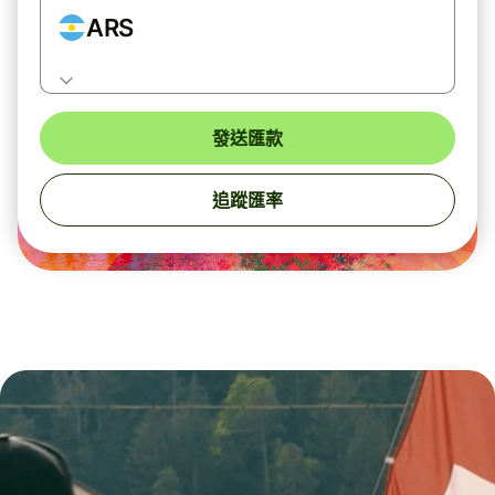
ARS
發送匯款
追蹤匯率