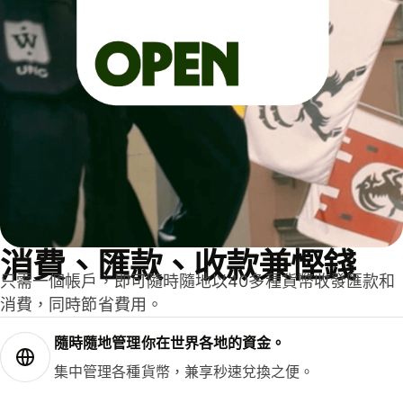
消費、匯款、收款兼慳錢
只需一個帳戶，即可隨時隨地以40多種貨幣收發匯款和
消費，同時節省費用。
隨時隨地管理你在世界各地的資金。
集中管理各種貨幣，兼享秒速兌換之便。