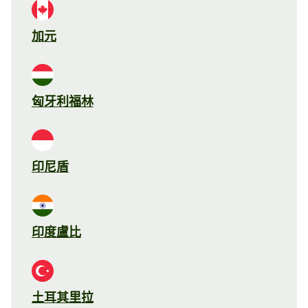
加元
匈牙利福林
印尼盾
印度盧比
土耳其里拉