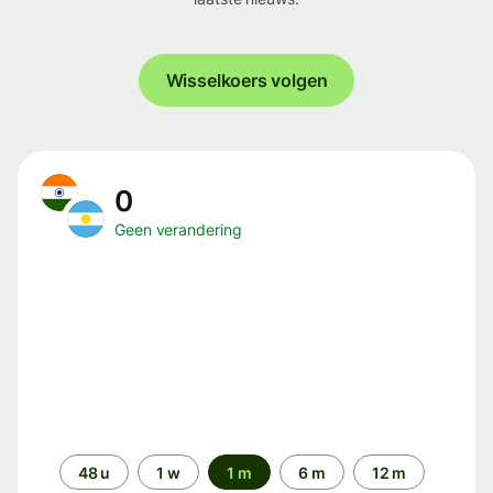
Wisselkoers volgen
0
Geen verandering
Periode
48 u
1 w
1 m
6 m
12 m