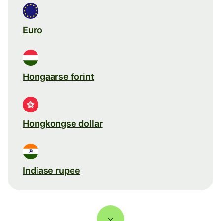
Euro
Hongaarse forint
Hongkongse dollar
Indiase rupee