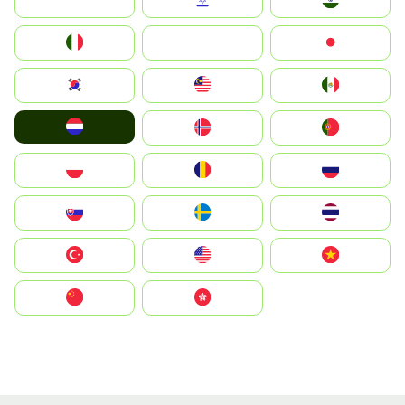
Indonesia
Israel
India
Italia
JA
Japan
South Korea
Malay
Mexico
Nederland
Norge
Portugal
Polska
România
Россия
Slovensko
Ruoŧŧa
ไทย
Türkiye
United States
Vietnam
中国
中國香港特別行政區