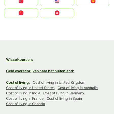
Türkiye
United States
Vietnam
中国
中國香港特別行政區
Wisselkoersen:
Geld overschrijven naar het buitenland:
Cost of living:
Cost of living in United Kingdom
Cost of living in United States
Cost of living in Australia
Cost of living in India
Cost of living in Germany
Cost of living in France
Cost of living in Spain
Cost of living in Canada