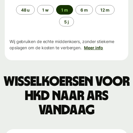
Periode
48 u
1 w
1 m
6 m
12 m
5 j
Wij gebruiken de echte middenkoers, zonder stiekeme
opslagen om de kosten te verbergen.
Meer info
Wisselkoersen voor
HKD naar ARS
vandaag