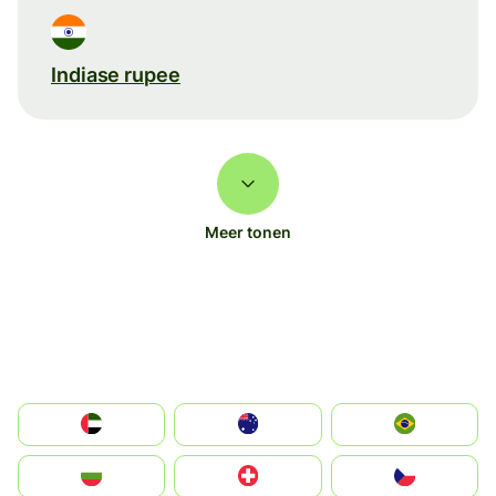
Indiase rupee
Meer tonen
الإمارات العربية المتحدة
Australia
Brazil
България
Switzerland
Czechia