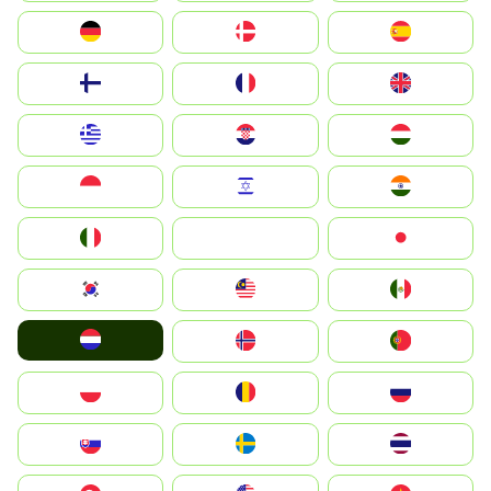
Deutschland
Denmark
España
Suomi
France
United Kingdom
Greece
Hrvatska
Magyarország
Indonesia
Israel
India
Italia
JA
Japan
South Korea
Malay
Mexico
Nederland
Norge
Portugal
Polska
România
Россия
Slovensko
Ruoŧŧa
ไทย