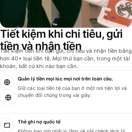
Tiết kiệm khi chi tiêu, gửi
tiền và nhận tiền
Tiết kiệm tiền khi bạn gửi, chi tiêu và nhận tiền bằng
hơn 40+ loại tiền tệ. Mọi thứ bạn cần, trong một tài
khoản, bất cứ khi nào bạn cần.
Quản lý tiền mọi lúc mọi nơi trên toàn cầu.
Giữ các loại tiền tệ của bạn ở một nơi tiện lợi và
chuyển đổi chúng trong vài giây.
Thẻ ghi nợ quốc tế
Không bao giờ phải lo lắng về phí chênh lệch tỷ