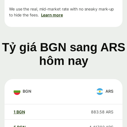
We use the real, mid-market rate with no sneaky mark-up
to hide the fees.
Learn more
Tỷ giá BGN sang ARS
hôm nay
BGN
ARS
1
BGN
883.58
ARS