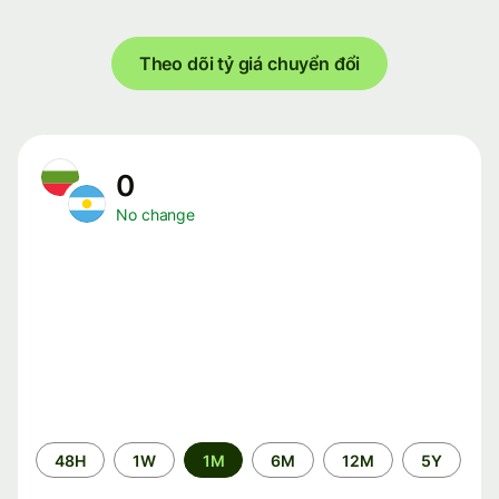
Theo dõi tỷ giá chuyển đổi
0
No change
Time
48H
1W
1M
6M
12M
5Y
period