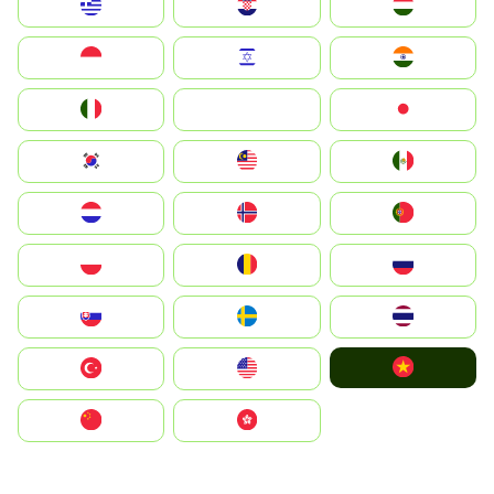
Greece
Hrvatska
Magyarország
Indonesia
Israel
India
Italia
JA
Japan
South Korea
Malay
Mexico
Nederland
Norge
Portugal
Polska
România
Россия
Slovensko
Ruoŧŧa
ไทย
Vietnam
Türkiye
United States
中国
中國香港特別行政區