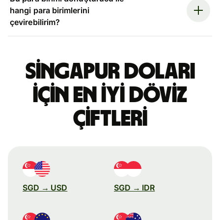
hangi para birimlerini
çevirebilirim?
Singapur doları
için en iyi döviz
çiftleri
SGD → USD
SGD → IDR