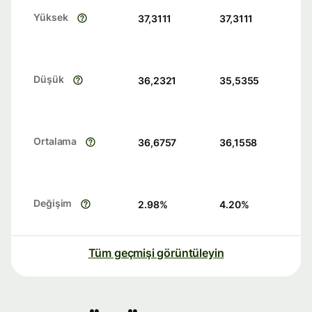
Yüksek
37,3111
37,3111
Düşük
36,2321
35,5355
Ortalama
36,6757
36,1558
Değişim
2.98
%
4.20
%
Tüm geçmişi görüntüleyin