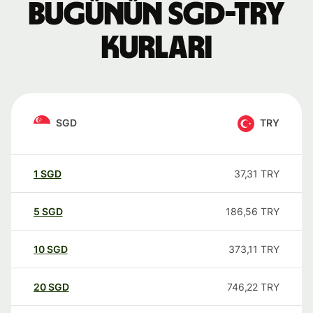
Bugünün SGD-TRY
kurları
SGD
TRY
1
SGD
37,31
TRY
5
SGD
186,56
TRY
10
SGD
373,11
TRY
20
SGD
746,22
TRY