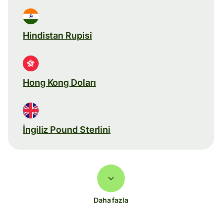
Hindistan Rupisi
Hong Kong Doları
İngiliz Pound Sterlini
Daha fazla