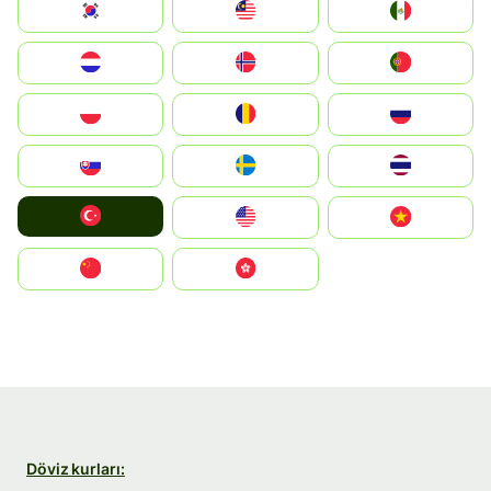
South Korea
Malay
Mexico
Nederland
Norge
Portugal
Polska
România
Россия
Slovensko
Ruoŧŧa
ไทย
Türkiye
United States
Vietnam
中国
中國香港特別行政區
Döviz kurları: