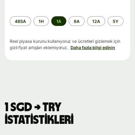
Zaman
48SA
1H
1A
6A
12A
5Y
aralığı
Reel piyasa kurunu kullanıyoruz ve ücretleri gizlemek için
gizli fiyat artışları eklemiyoruz.
Daha fazla bilgi edinin
1 SGD → TRY
istatistikleri