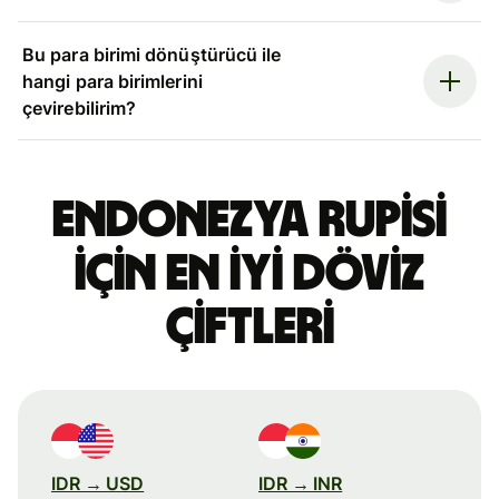
Bu para birimi dönüştürücü ile
hangi para birimlerini
çevirebilirim?
Endonezya rupisi
için en iyi döviz
çiftleri
IDR → USD
IDR → INR