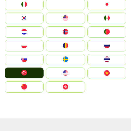
Italia
JA
Japan
South Korea
Malay
Mexico
Nederland
Norge
Portugal
Polska
România
Россия
Slovensko
Ruoŧŧa
ไทย
Türkiye
United States
Vietnam
中国
中國香港特別行政區