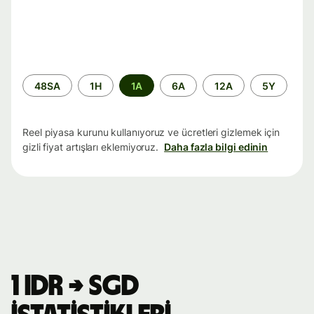
Zaman
48SA
1H
1A
6A
12A
5Y
aralığı
Reel piyasa kurunu kullanıyoruz ve ücretleri gizlemek için
gizli fiyat artışları eklemiyoruz.
Daha fazla bilgi edinin
1 IDR → SGD