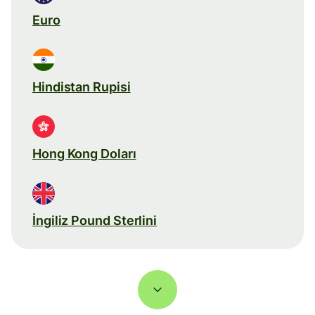
Euro
Hindistan Rupisi
Hong Kong Doları
İngiliz Pound Sterlini