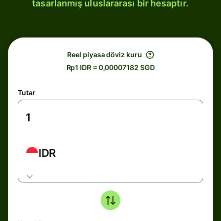
tasarlanmış uluslararası bir hesaptır.
Reel piyasa döviz kuru
Rp1 IDR = 0,00007182 SGD
Tutar
IDR