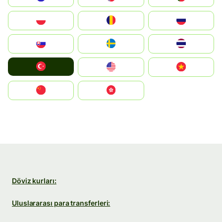
Polska
România
Россия
Slovensko
Ruoŧŧa
ไทย
Türkiye
United States
Vietnam
中国
中國香港特別行政區
Döviz kurları:
Uluslararası para transferleri: