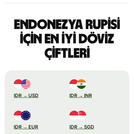
Endonezya rupisi
için en iyi döviz
çiftleri
IDR → USD
IDR → INR
IDR → EUR
IDR → SGD