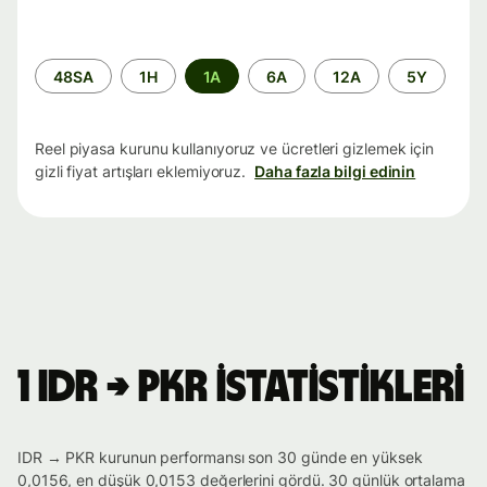
Zaman
48SA
1H
1A
6A
12A
5Y
aralığı
Reel piyasa kurunu kullanıyoruz ve ücretleri gizlemek için
gizli fiyat artışları eklemiyoruz.
Daha fazla bilgi edinin
1 IDR → PKR istatistikleri
IDR → PKR kurunun performansı son 30 günde en yüksek
0,0156, en düşük 0,0153 değerlerini gördü. 30 günlük ortalama