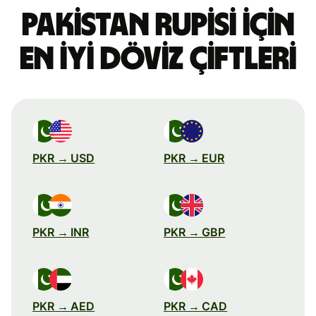
Pakistan rupisi için
en iyi döviz çiftleri
PKR → USD
PKR → EUR
PKR → INR
PKR → GBP
PKR → AED
PKR → CAD