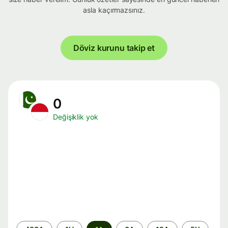
asla kaçırmazsınız.
Döviz kurunu takip et
0
Değişiklik yok
Zaman