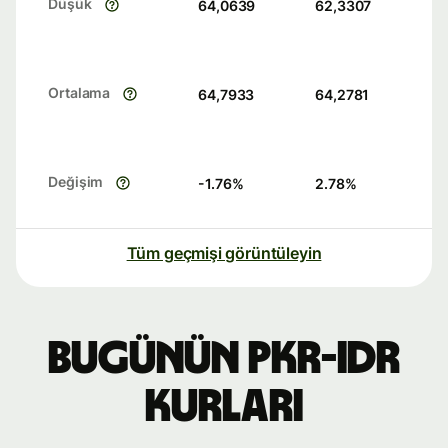
Düşük
64,0639
62,3307
Ortalama
64,7933
64,2781
Değişim
-1.76
%
2.78
%
Tüm geçmişi görüntüleyin
Bugünün PKR-IDR
kurları