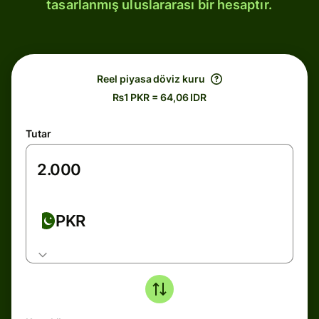
tasarlanmış uluslararası bir hesaptır.
Reel piyasa döviz kuru
₨1 PKR = 64,06 IDR
Tutar
PKR