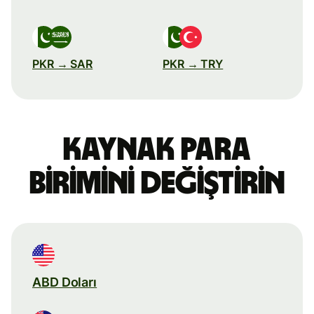
PKR → SAR
PKR → TRY
Kaynak para
birimini değiştirin
ABD Doları