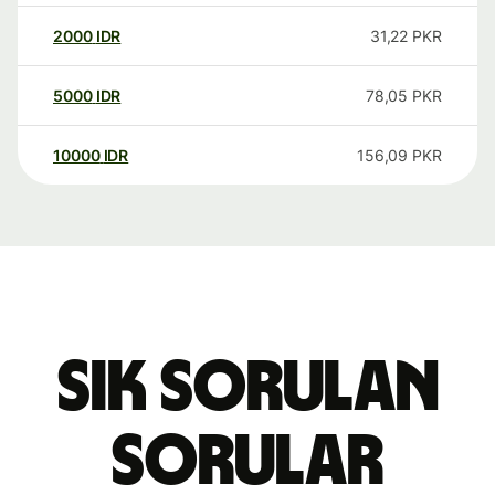
2000
IDR
31,22
PKR
5000
IDR
78,05
PKR
10000
IDR
156,09
PKR
Sık sorulan
sorular