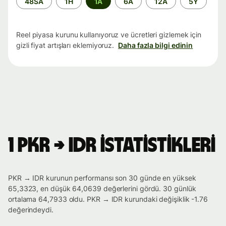
48SA
1H
1A
6A
12A
5Y
aralığı
Reel piyasa kurunu kullanıyoruz ve ücretleri gizlemek için
gizli fiyat artışları eklemiyoruz.
Daha fazla bilgi edinin
1 PKR → IDR istatistikleri
PKR → IDR kurunun performansı son 30 günde en yüksek
65,3323, en düşük 64,0639 değerlerini gördü. 30 günlük
ortalama 64,7933 oldu. PKR → IDR kurundaki değişiklik -1.76
değerindeydi.