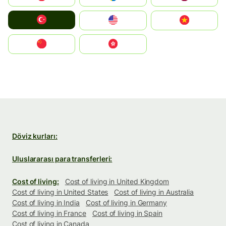
Türkiye
United States
Vietnam
中国
中國香港特別行政區
Döviz kurları:
Uluslararası para transferleri:
Cost of living:
Cost of living in United Kingdom
Cost of living in United States
Cost of living in Australia
Cost of living in India
Cost of living in Germany
Cost of living in France
Cost of living in Spain
Cost of living in Canada