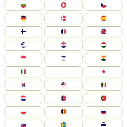
България
Switzerland
Czechia
Deutschland
Denmark
España
Suomi
France
United Kingdom
Greece
Hrvatska
Magyarország
Indonesia
Israel
India
Italia
JA
Japan
South Korea
Malay
Mexico
Nederland
Norge
Portugal
Polska
România
Россия
Slovensko
Ruoŧŧa
ไทย