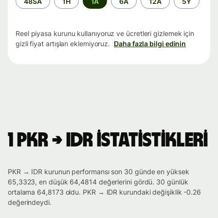
48SA
1H
1A
6A
12A
5Y
aralığı
Reel piyasa kurunu kullanıyoruz ve ücretleri gizlemek için
gizli fiyat artışları eklemiyoruz.
Daha fazla bilgi edinin
1 PKR → IDR istatistikleri
PKR → IDR kurunun performansı son 30 günde en yüksek
65,3323, en düşük 64,4814 değerlerini gördü. 30 günlük
ortalama 64,8173 oldu. PKR → IDR kurundaki değişiklik -0.26
değerindeydi.