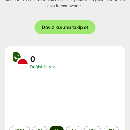
asla kaçırmazsınız.
Döviz kurunu takip et
0
Değişiklik yok
Zaman