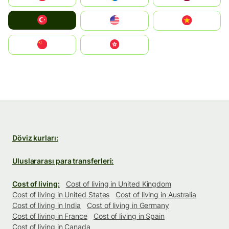
Türkiye
United States
Vietnam
中国
中國香港特別行政區
Döviz kurları:
Uluslararası para transferleri:
Cost of living:
Cost of living in United Kingdom
Cost of living in United States
Cost of living in Australia
Cost of living in India
Cost of living in Germany
Cost of living in France
Cost of living in Spain
Cost of living in Canada