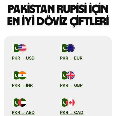
Pakistan rupisi için
en iyi döviz çiftleri
PKR → USD
PKR → EUR
PKR → INR
PKR → GBP
PKR → AED
PKR → CAD