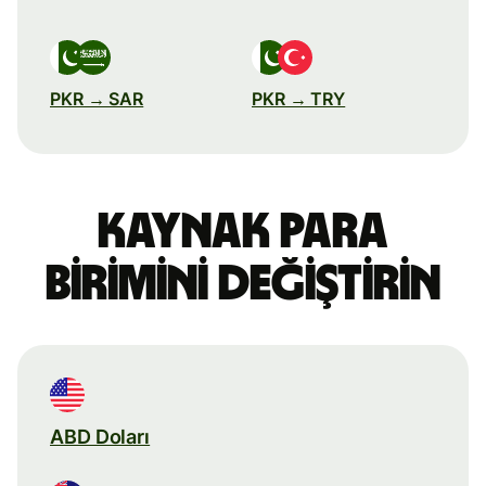
PKR → SAR
PKR → TRY
Kaynak para
birimini değiştirin
ABD Doları