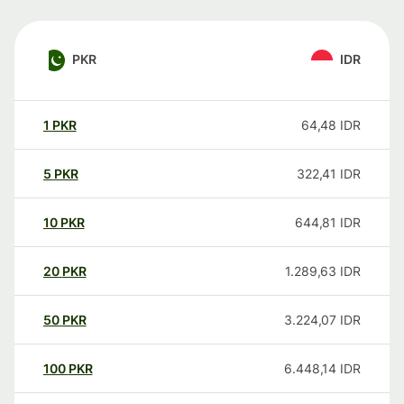
PKR
IDR
1
PKR
64,48
IDR
5
PKR
322,41
IDR
10
PKR
644,81
IDR
20
PKR
1.289,63
IDR
50
PKR
3.224,07
IDR
100
PKR
6.448,14
IDR