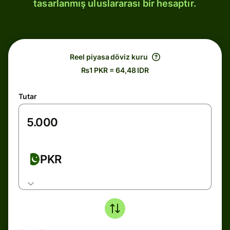
tasarlanmış uluslararası bir hesaptır.
Reel piyasa döviz kuru
₨1 PKR = 64,48 IDR
Tutar
PKR