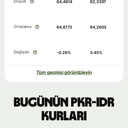
Düşük
64,4814
62,3307
Ortalama
64,8173
64,2603
Değişim
-0.26
%
3.45
%
Tüm geçmişi görüntüleyin
Bugünün PKR-IDR
kurları