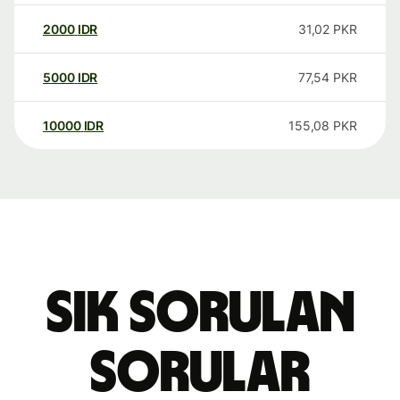
2000
IDR
31,02
PKR
5000
IDR
77,54
PKR
10000
IDR
155,08
PKR
Sık sorulan
sorular