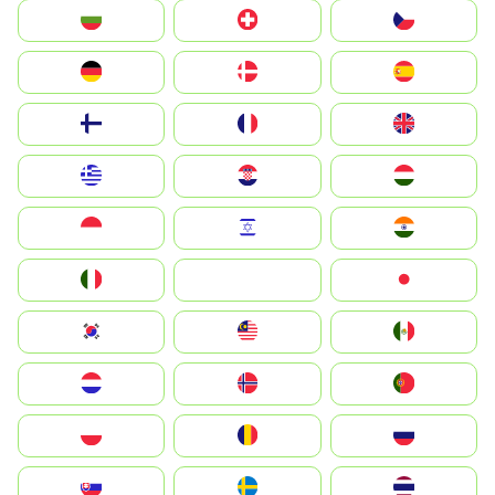
България
Switzerland
Czechia
Deutschland
Denmark
España
Suomi
France
United Kingdom
Greece
Hrvatska
Magyarország
Indonesia
Israel
India
Italia
JA
Japan
South Korea
Malay
Mexico
Nederland
Norge
Portugal
Polska
România
Россия
Slovensko
Ruoŧŧa
ไทย