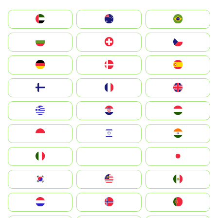
الإمارات العربية المتحدة
Australia
Brazil
България
Switzerland
Czechia
Deutschland
Denmark
España
Suomi
France
United Kingdom
Greece
Hrvatska
Magyarország
Indonesia
Israel
India
Italia
JA
Japan
South Korea
Malay
Mexico
Nederland
Norge
Portugal